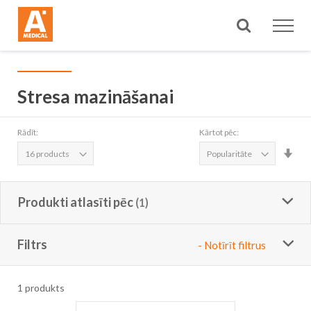
Meklēt
Stresa mazināšanai
Rādīt:
Kārtot pēc:
Iest
aug
sec
Produkti atlasīti pēc
Filtrs
- Notīrīt filtrus
1
produkts