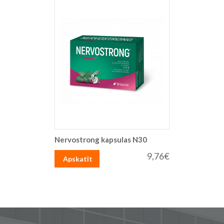
Nervostrong kapsulas N30
9,76€
Apskatīt