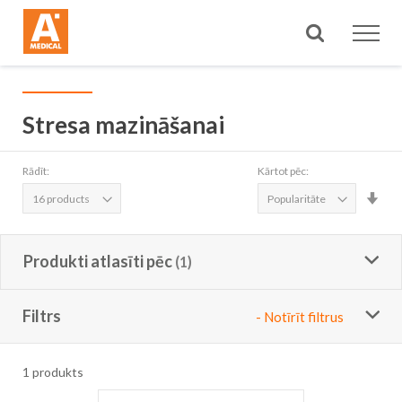
Meklēt
Stresa mazināšanai
Rādīt:
Kārtot pēc:
Iest
aug
sec
Produkti atlasīti pēc
Filtrs
- Notīrīt filtrus
1
produkts