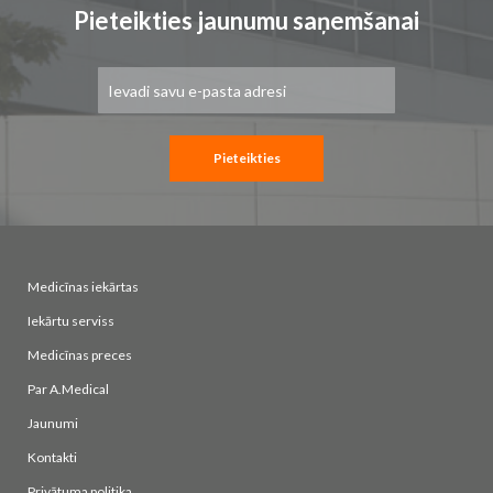
Pieteikties jaunumu saņemšanai
Pieteikties
jaunumu
saņemšanai:
Pieteikties
Medicīnas iekārtas
Iekārtu serviss
Medicīnas preces
Par A.Medical
Jaunumi
Kontakti
Privātuma politika