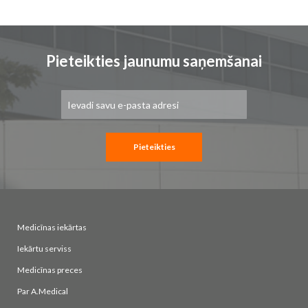
Pieteikties jaunumu saņemšanai
Pieteikties
jaunumu
saņemšanai:
Pieteikties
Medicīnas iekārtas
Iekārtu serviss
Medicīnas preces
Par A.Medical