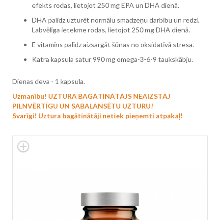
efekts rodas, lietojot 250 mg EPA un DHA dienā.
DHA palīdz uzturēt normālu smadzeņu darbību un redzi.
Labvēlīga ietekme rodas, lietojot 250 mg DHA dienā.
E vitamīns palīdz aizsargāt šūnas no oksidatīvā stresa.
Katra kapsula satur 990 mg omega-3-6-9 taukskābju.
Dienas deva - 1 kapsula.
Uzmanību! UZTURA BAGĀTINĀTĀJS NEAIZSTĀJ
PILNVĒRTĪGU UN SABALANSĒTU UZTURU!
Svarīgi! Uztura bagātinātāji netiek pieņemti atpakaļ!
Skip
to
the
end
of
the
images
gallery