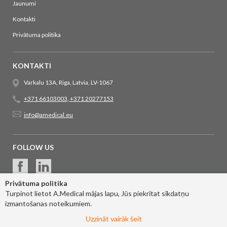
Jaunumi
Kontakti
Privātuma politika
KONTAKTI
Varkalu 13A, Riga, Latvia, LV-1067
+371 66103003
,
+371 20277153
info@amedical.eu
FOLLOW US
Privātuma politika
Turpinot lietot A.Medical mājas lapu, Jūs piekrītat sīkdatņu
izmantošanas noteikumiem.
Uzzināt vairāk šeit