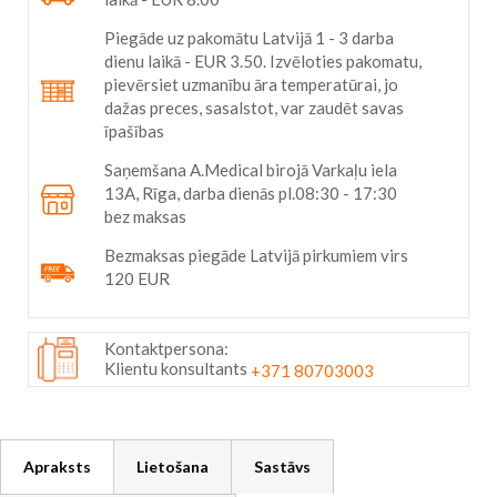
the
Piegāde uz pakomātu Latvijā 1 - 3 darba
images
dienu laikā - EUR 3.50. Izvēloties pakomatu,
gallery
pievērsiet uzmanību āra temperatūrai, jo
dažas preces, sasalstot, var zaudēt savas
īpašības
Saņemšana A.Medical birojā Varkaļu iela
13A, Rīga, darba dienās pl.08:30 - 17:30
bez maksas
Bezmaksas piegāde Latvijā pirkumiem virs
120 EUR
Kontaktpersona:
Klientu konsultants
+371 80703003
Apraksts
Lietošana
Sastāvs