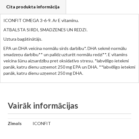
Cita produkta informācija
ICONFIT OMEGA 3-6-9. Ar E vitamīnu.
ATBALSTA SIRDI, SMADZENES UN REDZI.
Uztura bagātinātājs.
EPA un DHA veicina normālu sirds darbību*. DHA sekmē normālu
smadzeņu darbību** un palīdz uzturēt normālu redzi**. E vitamīns
veicina šūnu aizsardzību pret oksidatīvo stresu. *labvēlīgo ietekmi
panāk, katru dienu uzņemot 250 mg EPA un DHA. **labvēlīgo ietekmi
panāk, katru dienu uzņemot 250 mg DHA.
Vairāk informācijas
Vairāk
Zīmols
ICONFIT
informācijas