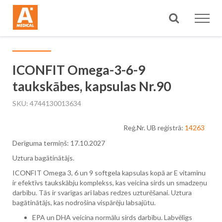
Meklēt
ICONFIT Omega-3-6-9
taukskābes, kapsulas Nr.90
SKU
4744130013634
Reģ.Nr. UB reģistrā:
14263
Derīguma termiņš: 17.10.2027
Uztura bagātinātājs.
ICONFIT Omega 3, 6 un 9 softgela kapsulas kopā ar E vitamīnu
ir efektīvs taukskābju komplekss, kas veicina sirds un smadzeņu
darbību. Tās ir svarīgas arī labas redzes uzturēšanai. Uztura
bagātinātājs, kas nodrošina vispārēju labsajūtu.
EPA un DHA veicina normālu sirds darbību. Labvēlīgs