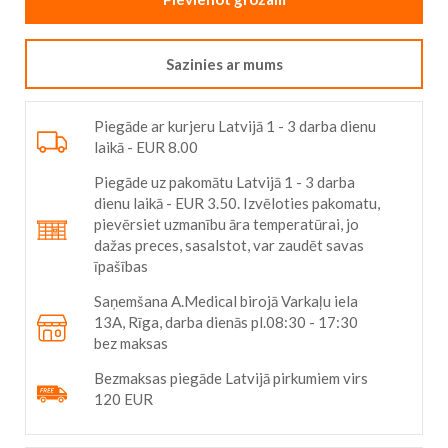
Sazinies ar mums
Piegāde ar kurjeru Latvijā 1 - 3 darba dienu
laikā - EUR 8.00
Piegāde uz pakomātu Latvijā 1 - 3 darba
dienu laikā - EUR 3.50. Izvēloties pakomatu,
pievērsiet uzmanību āra temperatūrai, jo
dažas preces, sasalstot, var zaudēt savas
īpašības
Saņemšana A.Medical birojā Varkaļu iela
13A, Rīga, darba dienās pl.08:30 - 17:30
bez maksas
Bezmaksas piegāde Latvijā pirkumiem virs
120 EUR