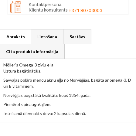
Kontaktpersona:
Klientu konsultants
+371 80703003
Apraksts
Lietošana
Sastāvs
Cita produkta informācija
Möller’s Omega-3 zivju eļļa
Uztura bagātinātājs.
Savvaļas polāro mencu aknu eļļa no Norvēģijas, bagāta ar omega-3, D
un E vitamīniem.
Norvēģijas augstākā kvalitāte kopš 1854. gada.
Piemērots pieaugušajiem.
Ieteicamā diennakts deva: 2 kapsulas dienā.