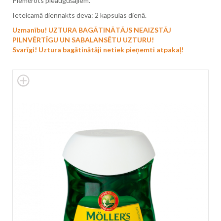
Piemērots pieaugušajiem.
Ieteicamā diennakts deva: 2 kapsulas dienā.
Uzmanību! UZTURA BAGĀTINĀTĀJS NEAIZSTĀJ
PILNVĒRTĪGU UN SABALANSĒTU UZTURU!
Svarīgi! Uztura bagātinātāji netiek pieņemti atpakaļ!
Skip
to
the
end
of
the
images
gallery