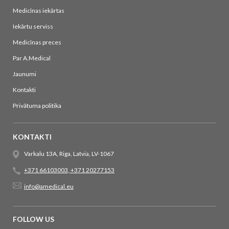
Medicīnas iekārtas
Iekārtu serviss
Medicīnas preces
Par A.Medical
Jaunumi
Kontakti
Privātuma politika
KONTAKTI
Varkalu 13A, Riga, Latvia, LV-1067
+371 66103003
,
+371 20277153
info@amedical.eu
FOLLOW US