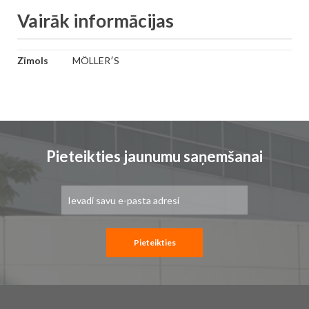
Vairāk informācijas
Vairāk
Zīmols
MÖLLER′S
informācijas
Pieteikties jaunumu saņemšanai
Pieteikties
jaunumu
saņemšanai:
Pieteikties