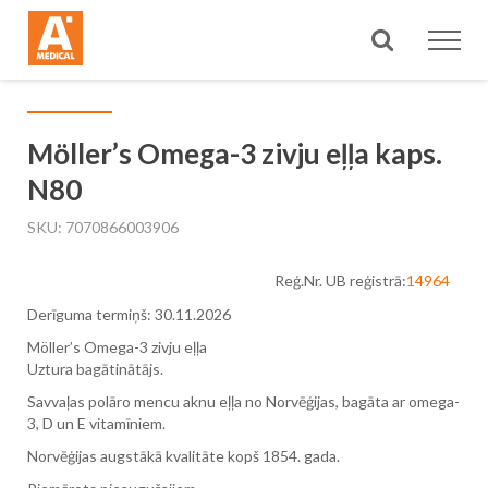
Meklēt
Möller’s Omega-3 zivju eļļa kaps.
N80
SKU
7070866003906
Reģ.Nr. UB reģistrā:
14964
Derīguma termiņš: 30.11.2026
Möller’s Omega-3 zivju eļļa
Uztura bagātinātājs.
Savvaļas polāro mencu aknu eļļa no Norvēģijas, bagāta ar omega-
3, D un E vitamīniem.
Norvēģijas augstākā kvalitāte kopš 1854. gada.