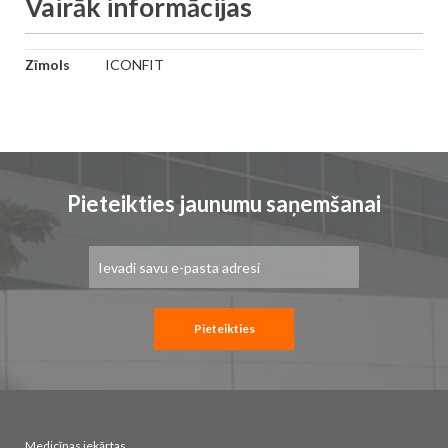
Vairāk informācijas
Vairāk
Zīmols
ICONFIT
informācijas
Pieteikties jaunumu saņemšanai
Pieteikties
jaunumu
saņemšanai:
Pieteikties
Medicīnas iekārtas