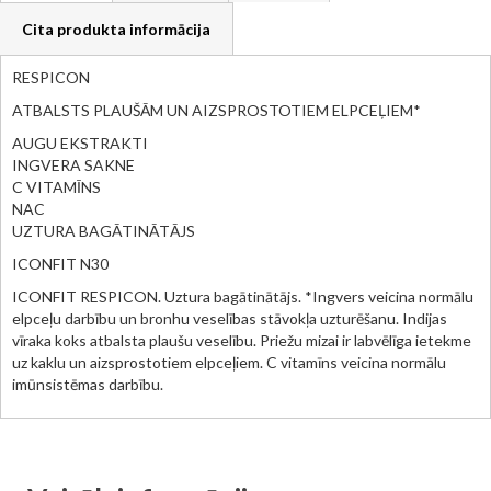
Cita produkta informācija
RESPICON
ATBALSTS PLAUŠĀM UN AIZSPROSTOTIEM ELPCEĻIEM*
AUGU EKSTRAKTI
INGVERA SAKNE
C VITAMĪNS
NAC
UZTURA BAGĀTINĀTĀJS
ICONFIT N30
ICONFIT RESPICON.
Uztura bagātinātājs. *Ingvers veicina normālu
elpceļu darbību un bronhu veselības stāvokļa uzturēšanu. Indijas
vīraka koks atbalsta plaušu veselību. Priežu mizai ir labvēlīga ietekme
uz kaklu un aizsprostotiem elpceļiem. C vitamīns veicina normālu
imūnsistēmas darbību.