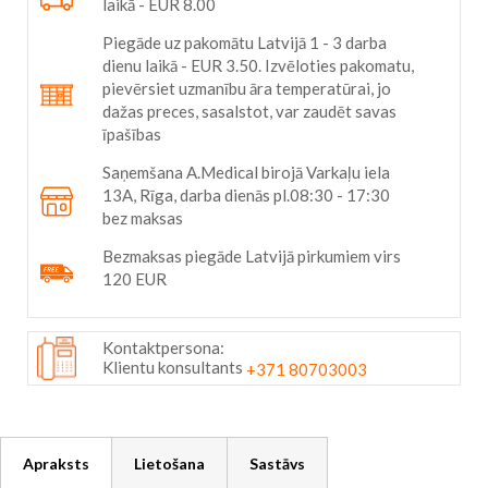
laikā - EUR 8.00
Piegāde uz pakomātu Latvijā 1 - 3 darba
dienu laikā - EUR 3.50. Izvēloties pakomatu,
pievērsiet uzmanību āra temperatūrai, jo
dažas preces, sasalstot, var zaudēt savas
īpašības
Saņemšana A.Medical birojā Varkaļu iela
13A, Rīga, darba dienās pl.08:30 - 17:30
bez maksas
Bezmaksas piegāde Latvijā pirkumiem virs
120 EUR
Kontaktpersona:
Klientu konsultants
+371 80703003
Apraksts
Lietošana
Sastāvs