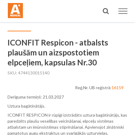
Meklēt
ICONFIT Respicon - atbalsts
plaušām un aizspostotiem
elpceļiem, kapsulas Nr.30
SKU
4744130015140
Reģ.Nr. UB reģistrā:
16159
Derīguma termiņš: 21.03.2027
Uztura bagātinātājs.
ICONFIT RESPICON ir rūpīgi izstrādāts uztura bagātinātājs, kas
paredzēts plaušu veselības veicināšanai, elpceļu sistēmas
atbalstam un imūnsistēmas stiprināšanai. Apvienojot zinātniski
pamatotus augu ekstraktus un svarīgākās uzturvielas,