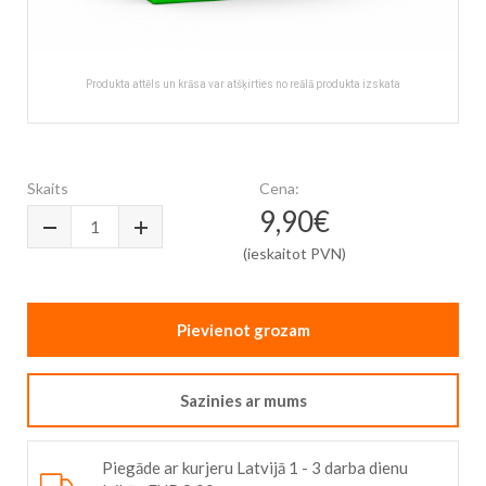
Produkta attēls un krāsa var atšķirties no reālā produkta izskata
Skip
to
the
Skaits
Cena:
beginning
9,90€
of
the
(ieskaitot PVN)
images
gallery
Pievienot grozam
Sazinies ar mums
Piegāde ar kurjeru Latvijā 1 - 3 darba dienu