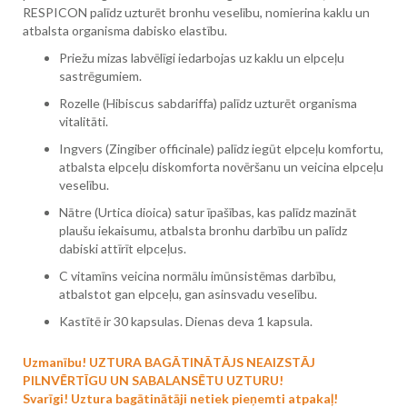
RESPICON palīdz uzturēt bronhu veselību, nomierina kaklu un
atbalsta organisma dabisko elastību.
Priežu mizas labvēlīgi iedarbojas uz kaklu un elpceļu
sastrēgumiem.
Rozelle (Hibiscus sabdariffa) palīdz uzturēt organisma
vitalitāti.
Ingvers (Zingiber officinale) palīdz iegūt elpceļu komfortu,
atbalsta elpceļu diskomforta novēršanu un veicina elpceļu
veselību.
Nātre (Urtica dioica) satur īpašības, kas palīdz mazināt
plaušu iekaisumu, atbalsta bronhu darbību un palīdz
dabiski attīrīt elpceļus.
C vitamīns veicina normālu imūnsistēmas darbību,
atbalstot gan elpceļu, gan asinsvadu veselību.
Kastītē ir 30 kapsulas. Dienas deva 1 kapsula.
Uzmanību! UZTURA BAGĀTINĀTĀJS NEAIZSTĀJ
PILNVĒRTĪGU UN SABALANSĒTU UZTURU!
Svarīgi! Uztura bagātinātāji netiek pieņemti atpakaļ!