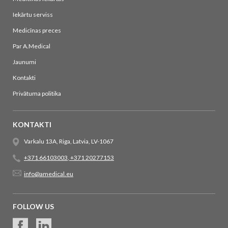
Iekārtu serviss
Medicīnas preces
Par A.Medical
Jaunumi
Kontakti
Privātuma politika
KONTAKTI
Varkalu 13A, Riga, Latvia, LV-1067
+371 66103003
,
+371 20277153
info@amedical.eu
FOLLOW US