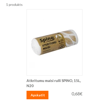
1
produkts
Atkritumu maisi rullī SPINO, 15L,
N20
0,68€
Apskatīt