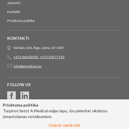
Jaunumi
Kontakti
Privātuma politika
KONTAKTI
Varkalu 13A, Riga, Latvia, LV-1067
+371 66103003
,
+371 20277153
info@amedical.eu
FOLLOW US
Privātuma politika
Turpinot lietot A.Medical mājas lapu, Jūs piekrītat sīkdatņu
izmantošanas noteikumiem.
Uzzināt vairāk šeit