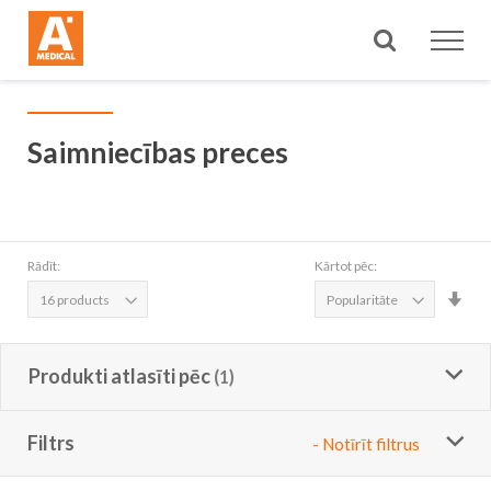
Meklēt
Saimniecības preces
Rādīt:
Kārtot pēc:
Iest
aug
sec
Produkti atlasīti pēc
Filtrs
- Notīrīt filtrus