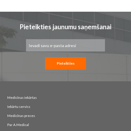
Pieteikties jaunumu saņemšanai
Pieteikties
jaunumu
saņemšanai:
Pieteikties
Medicīnas iekārtas
Iekārtu serviss
Medicīnas preces
Par A.Medical