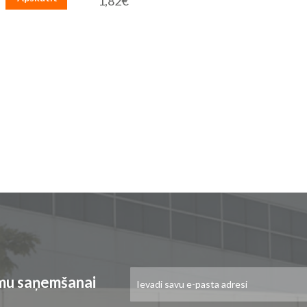
1,82€
Pieteikties
umu saņemšanai
jaunumu
saņemšanai: