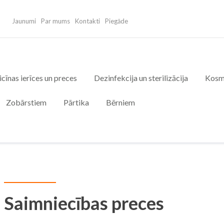
Jaunumi
Par mums
Kontakti
Piegāde
cīnas ierīces un preces
Dezinfekcija un sterilizācija
Kosm
Zobārstiem
Pārtika
Bērniem
Saimniecības preces