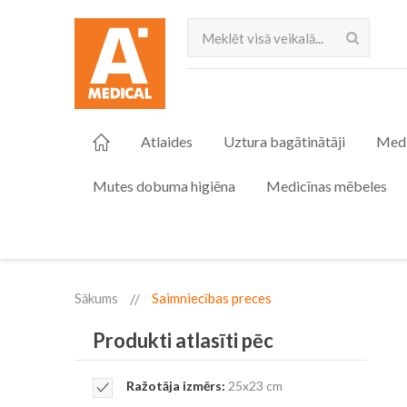
Meklēt
Atlaides
Uztura bagātinātāji
Medi
Mutes dobuma higiēna
Medicīnas mēbeles
Sākums
Saimniecības preces
Produkti atlasīti pēc
Remove
Ražotāja izmērs
25x23 cm
This