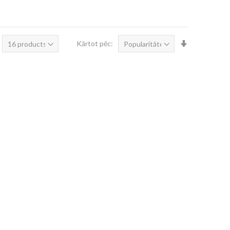
Iestatīt
Kārtot pēc:
augošā
secībā