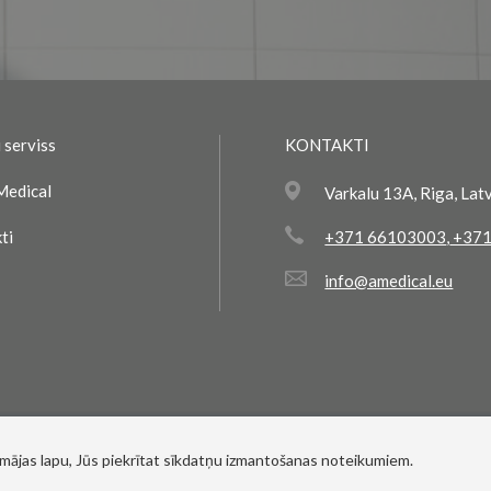
 serviss
KONTAKTI
Medical
Varkalu 13A, Riga, Lat
ti
+371 66103003
,
+371
info@amedical.eu
 mājas lapu, Jūs piekrītat sīkdatņu izmantošanas noteikumiem.
© 2017