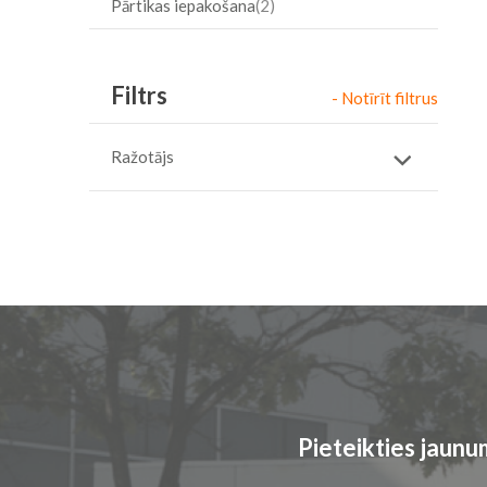
Pārtikas iepakošana
2
Filtrs
- Notīrīt filtrus
Ražotājs
Pieteikties jaun