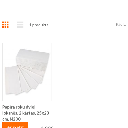
Režģis
Saraksts
Rādīt:
1
produkts
Papīra roku dvieļi
loksnēs, 2 kārtas, 25x23
cm, N200
Apskatīt