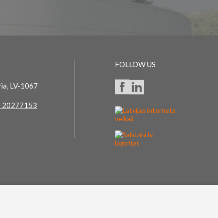
FOLLOW US
via, LV-1067
 20277153