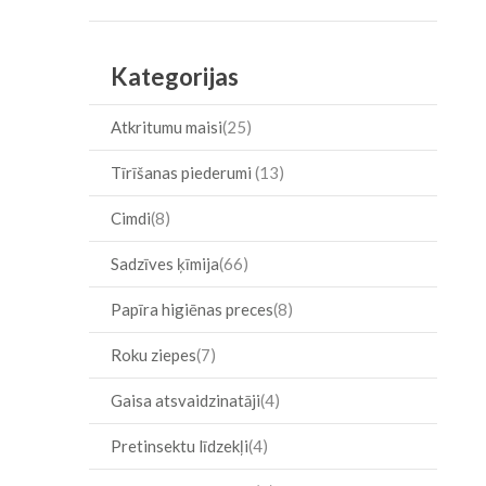
Item
Kategorijas
Atkritumu maisi
25
Tīrīšanas piederumi
13
Cimdi
8
Sadzīves ķīmija
66
Papīra higiēnas preces
8
Roku ziepes
7
Gaisa atsvaidzinatāji
4
Pretinsektu līdzekļi
4