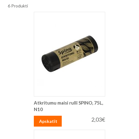
6
Produkti
Atkritumu maisi rullī SPINO, 75L,
N10
2,03€
Apskatīt