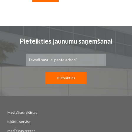
Pieteikties jaunumu saņemšanai
Pieteikties
jaunumu
saņemšanai:
Pieteikties
Medicīnas iekārtas
Iekārtu serviss
Medicīnas preces