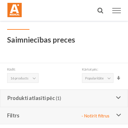
Meklēt
Saimniecības preces
Rādīt:
Kārtot pēc:
Iest
aug
sec
Produkti atlasīti pēc
Filtrs
- Notīrīt filtrus