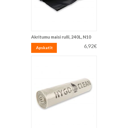
Akritumu maisi rullī, 240L, N10
6,92€
Apskatīt