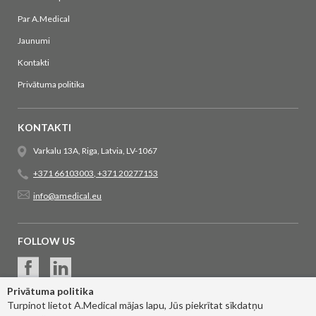
Par A.Medical
Jaunumi
Kontakti
Privātuma politika
KONTAKTI
Varkalu 13A, Riga, Latvia, LV-1067
+371 66103003
,
+371 20277153
info@amedical.eu
FOLLOW US
Privātuma politika
Turpinot lietot A.Medical mājas lapu, Jūs piekrītat sīkdatņu