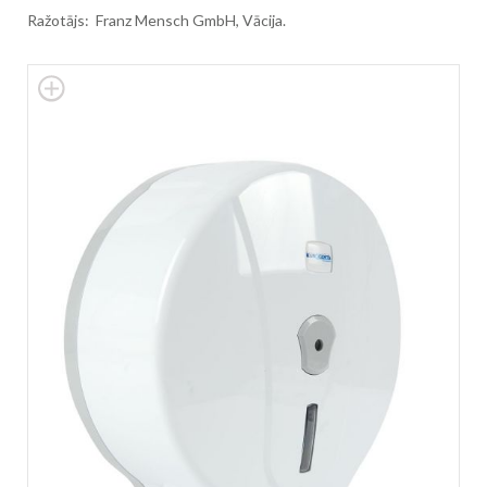
Ražotājs: Franz Mensch GmbH, Vācija.
Skip
to
the
end
of
the
images
gallery