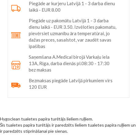
Piegāde ar kurjeru Latvijā 1 - 3 darba dienu
laikā - EUR 8.00
Piegāde uz pakomātu Latvijā 1 - 3 darba
dienu laikā - EUR 3.50. Izvēloties pakomatu,
pievērsiet uzmanību āra temperatūrai, jo
dažas preces, sasalstot, var zaudēt savas
īpašības
Saņemšana A.Medical birojā Varkaļu iela
13A, Rīga, darba dienās pl.08:30 - 17:30
bez maksas
Bezmaksas piegāde Latvijā pirkumiem virs
120 EUR
Hygoclean tualetes papīra turētājs lieliem ruļļiem.
Šis tualetes papīra turētājs ir paredzēts lieliem tualetes papīra ruļļiem un
ir paredzēts stiprināšanai pie sienas.