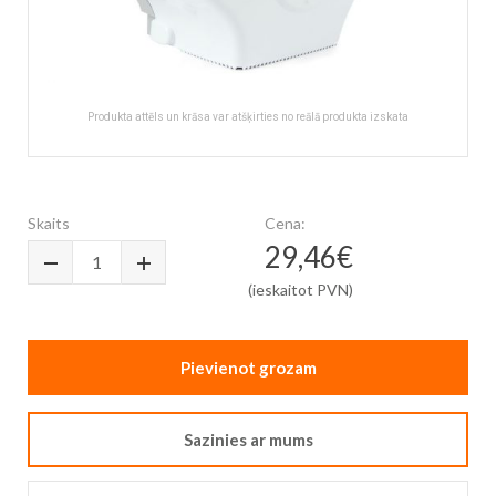
Produkta attēls un krāsa var atšķirties no reālā produkta izskata
Skip
to
the
Skaits
Cena:
beginning
29,46€
of
the
(ieskaitot PVN)
images
gallery
Pievienot grozam
Sazinies ar mums