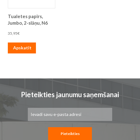
Tualetes papīrs,
Jumbo, 2-slāņu, N6
35,95€
Apskatīt
Pieteikties jaunumu saņemšanai
Pieteikties
jaunumu
saņemšanai:
Pieteikties