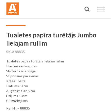
Meklēt
Tualetes papīra turētājs Jumbo
lielajam rullim
SKU
88835
Tualetes papīra turētājs lielajam rullim
Plastmasas korpuss
Slēdzams ar atslēgu
Stiprināms pie sienas
Krāsa - balta
Platums 31cm
Augstums 32,5 cm
Dziļums 13cm
CE marķējums
Ref Nr. – 88835