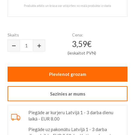
Produkta attēls un krāsa var atšķirties no reālā produkta izskata
Skip
to
the
Skaits
Cena:
beginning
3,59€
of
the
(ieskaitot PVN)
images
gallery
Pievienot grozam
Sazinies ar mums
Piegāde ar kurjeru Latvijā 1 - 3 darba dienu
laikā - EUR 8.00
Piegāde uz pakomātu Latvijā 1 - 3 darba