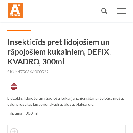
Meklēt
Insekticīds pret lidojošiem un
rāpojošiem kukaiņiem, DEFIX,
KVADRO, 300ml
SKU
4750366000522
Līdzeklis lidojošu un rāpojošu kukaiņu iznīcināšanai telpās: mušu,
odu, prusaku, lapseņu, skudru, blusu, blakšu u.c.
Tilpums - 300 ml
Skip