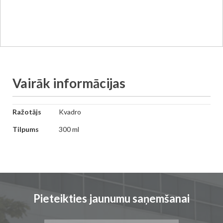
Vairāk informācijas
Vairāk
Ražotājs
Kvadro
informācijas
Tilpums
300 ml
Pieteikties jaunumu saņemšanai