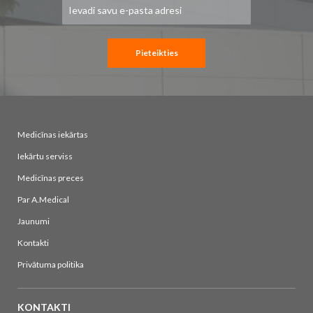
Pieteikties
jaunumu
saņemšanai:
Pieteikties
Medicīnas iekārtas
Iekārtu serviss
Medicīnas preces
Par A.Medical
Jaunumi
Kontakti
Privātuma politika
KONTAKTI