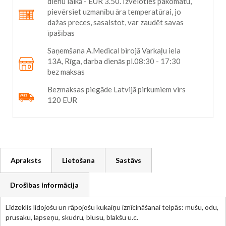
dienu laikā - EUR 3.50. Izvēloties pakomatu,
pievērsiet uzmanību āra temperatūrai, jo
dažas preces, sasalstot, var zaudēt savas
īpašības
Saņemšana A.Medical birojā Varkaļu iela
13A, Rīga, darba dienās pl.08:30 - 17:30
bez maksas
Bezmaksas piegāde Latvijā pirkumiem virs
120 EUR
Apraksts
Lietošana
Sastāvs
Drošības informācija
Līdzeklis lidojošu un rāpojošu kukaiņu iznīcināšanai telpās: mušu, odu,
prusaku, lapseņu, skudru, blusu, blakšu u.c.