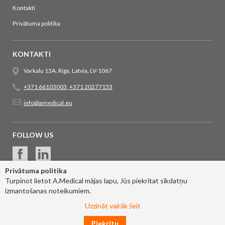
Kontakti
Privātuma politika
KONTAKTI
Varkalu 13A, Riga, Latvia, LV-1067
+371 66103003
,
+371 20277153
info@amedical.eu
FOLLOW US
Privātuma politika
Turpinot lietot A.Medical mājas lapu, Jūs piekrītat sīkdatņu
izmantošanas noteikumiem.
Uzzināt vairāk šeit
Piekrītu
© 2017