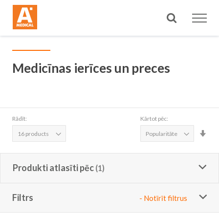
Meklēt
Medicīnas ierīces un preces
Rādīt:
Kārtot pēc:
Iest
aug
sec
Produkti atlasīti pēc
Filtrs
- Notīrīt filtrus