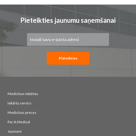
Pieteikties jaunumu saņemšanai
Pieteikties
jaunumu
saņemšanai:
Pieteikties
Medicīnas iekārtas
Iekārtu serviss
Medicīnas preces
Par A.Medical
Jaunumi