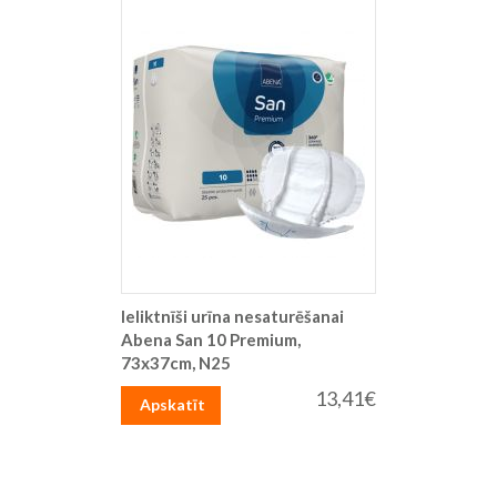
Ieliktnīši urīna nesaturēšanai
Abena San 10 Premium,
73x37cm, N25
13,41€
Apskatīt