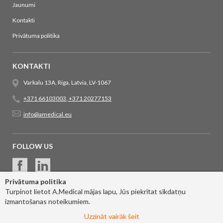
Jaunumi
Kontakti
Privātuma politika
KONTAKTI
Varkalu 13A, Riga, Latvia, LV-1067
+371 66103003
,
+371 20277153
info@amedical.eu
FOLLOW US
Privātuma politika
Turpinot lietot A.Medical mājas lapu, Jūs piekrītat sīkdatņu
izmantošanas noteikumiem.
Uzzināt vairāk šeit