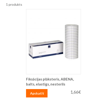
1
produkts
Fiksācijas plāksteris, ABENA,
balts, elastīgs, nesterils
1,66€
Apskatīt