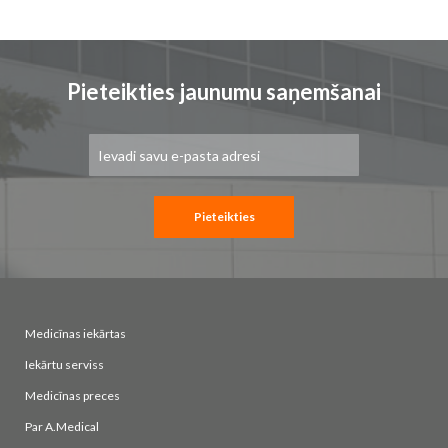
Pieteikties jaunumu saņemšanai
Pieteikties
jaunumu
saņemšanai:
Pieteikties
Medicīnas iekārtas
Iekārtu serviss
Medicīnas preces
Par A.Medical