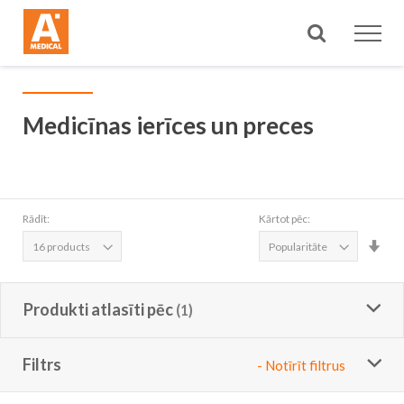
Meklēt
Medicīnas ierīces un preces
Rādīt:
Kārtot pēc:
Iest
aug
sec
Produkti atlasīti pēc
Filtrs
- Notīrīt filtrus