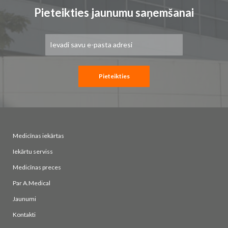
Pieteikties jaunumu saņemšanai
Pieteikties
jaunumu
saņemšanai:
Pieteikties
Medicīnas iekārtas
Iekārtu serviss
Medicīnas preces
Par A.Medical
Jaunumi
Kontakti