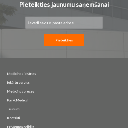
Pieteikties jaunumu saņemšanai
Pieteikties
jaunumu
saņemšanai:
Pieteikties
Medicīnas iekārtas
Iekārtu serviss
Medicīnas preces
Par A.Medical
Jaunumi
Kontakti
Privātuma politika