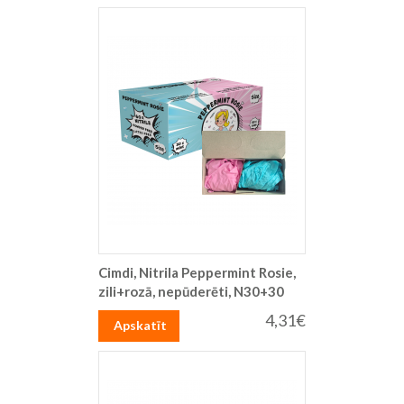
Cimdi, Nitrila Peppermint Rosie,
zili+rozā, nepūderēti, N30+30
4,31€
Apskatīt