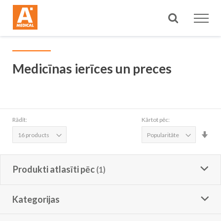
Meklēt
Medicīnas ierīces un preces
Rādīt:
Kārtot pēc:
Iest
aug
sec
Produkti atlasīti pēc
Kategorijas