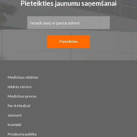
Pieteikties jaunumu saņemšanai
Pieteikties
jaunumu
saņemšanai:
Pieteikties
Medicīnas iekārtas
Iekārtu serviss
Medicīnas preces
Par A.Medical
Jaunumi
Kontakti
Privātuma politika