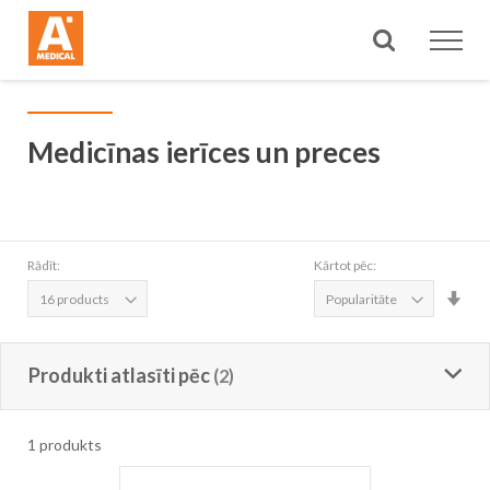
Meklēt
Medicīnas ierīces un preces
Rādīt:
Kārtot pēc:
Iest
aug
sec
Produkti atlasīti pēc
1
produkts