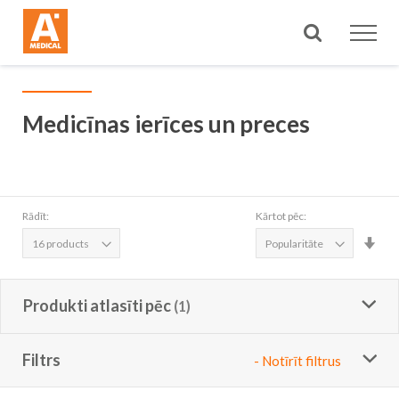
Meklēt
Medicīnas ierīces un preces
Rādīt:
Kārtot pēc:
Iest
aug
sec
Produkti atlasīti pēc
Filtrs
- Notīrīt filtrus