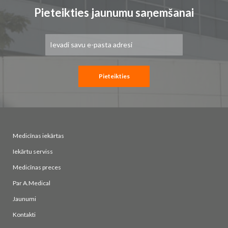
Pieteikties jaunumu saņemšanai
Pieteikties
jaunumu
saņemšanai:
Pieteikties
Medicīnas iekārtas
Iekārtu serviss
Medicīnas preces
Par A.Medical
Jaunumi
Kontakti