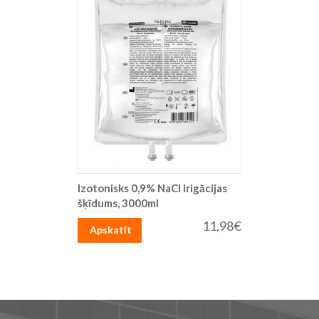
Izotonisks 0,9% NaCl irigācijas
šķīdums, 3000ml
11,98€
Apskatīt