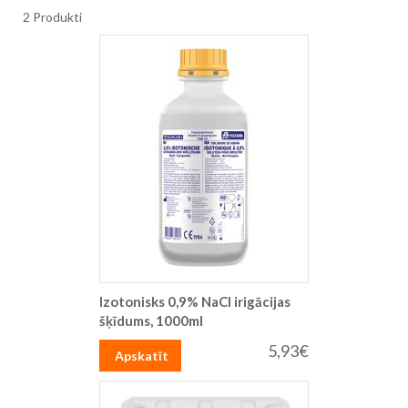
2
Produkti
Izotonisks 0,9% NaCl irigācijas
šķīdums, 1000ml
5,93€
Apskatīt