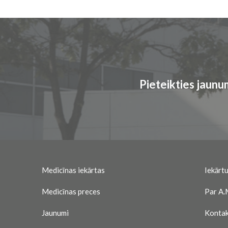
Pieteikties jaun
Medicīnas iekārtas
Iekārtu
Medicīnas preces
Par A.
Jaunumi
Kontak