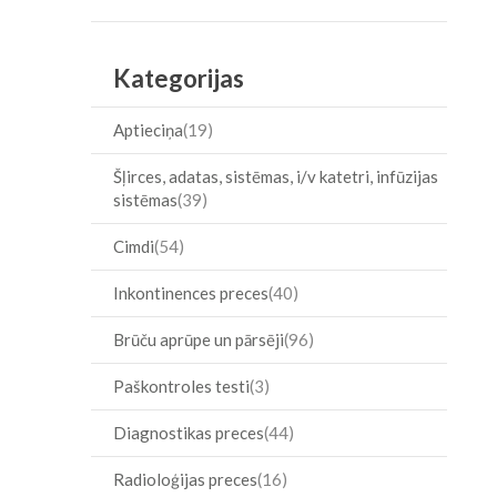
Item
Kategorijas
Aptieciņa
19
Šļirces, adatas, sistēmas, i/v katetri, infūzijas
sistēmas
39
Cimdi
54
Inkontinences preces
40
Brūču aprūpe un pārsēji
96
Paškontroles testi
3
Diagnostikas preces
44
Radioloģijas preces
16