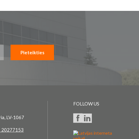
Pieteikties
FOLLOW US
via, LV-1067
 20277153