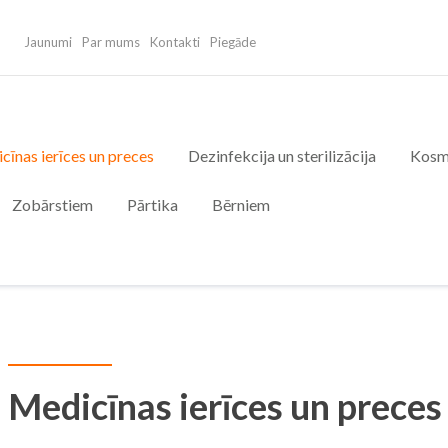
Jaunumi
Par mums
Kontakti
Piegāde
cīnas ierīces un preces
Dezinfekcija un sterilizācija
Kosm
Zobārstiem
Pārtika
Bērniem
Medicīnas ierīces un preces