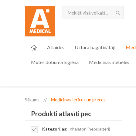
Meklēt
Atlaides
Uztura bagātinātāji
Medi
Mutes dobuma higiēna
Medicīnas mēbeles
Sākums
Medicīnas ierīces un preces
Produkti atlasīti pēc
Remove
Kategorijas
Inhalatori (nebulaizeri)
This