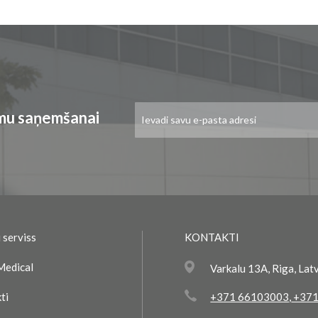
Pieteikties
umu saņemšanai
jaunumu
saņemšanai:
 serviss
KONTAKTI
Medical
Varkalu 13A, Riga, Lat
ti
+371 66103003
,
+371