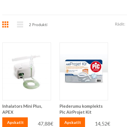
Režģis
Saraksts
Rādīt:
2
Produkti
Inhalators Mini Plus,
Piederumu komplekts
APEX
Pic AirProjet Kit
Apskatīt
Apskatīt
47,88€
14,52€