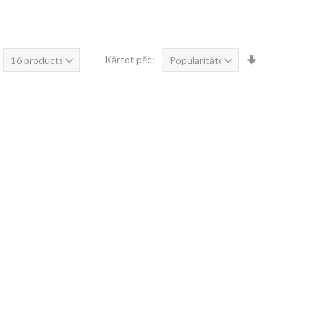
Iestatīt
Kārtot pēc:
augošā
secībā