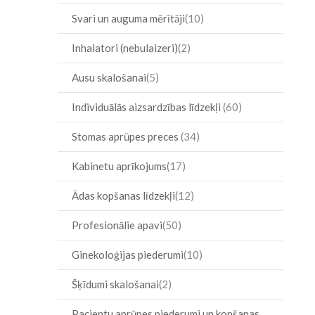
Svari un auguma mērītāji
10
Inhalatori (nebulaizeri)
2
Ausu skalošanai
5
Individuālās aizsardzības līdzekļi
60
Stomas aprūpes preces
34
Kabinetu aprīkojums
17
Ādas kopšanas līdzekļi
12
Profesionālie apavi
50
Ginekoloģijas piederumi
10
Šķīdumi skalošanai
2
Pacientu aprūpes piederumi un kopšanas