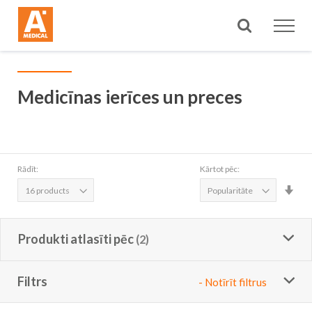
Meklēt
Medicīnas ierīces un preces
Rādīt:
Kārtot pēc:
Iest
aug
sec
Produkti atlasīti pēc
Filtrs
- Notīrīt filtrus