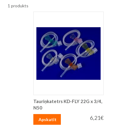
1
produkts
Tauriņkatetrs KD-FLY 22G x 3/4,
N50
6,21€
Apskatīt