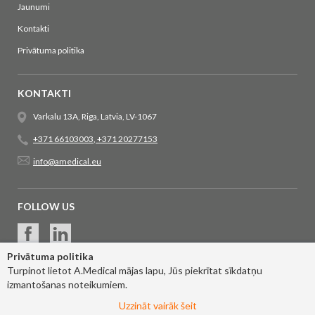
Jaunumi
Kontakti
Privātuma politika
KONTAKTI
Varkalu 13A, Riga, Latvia, LV-1067
+371 66103003
,
+371 20277153
info@amedical.eu
FOLLOW US
Privātuma politika
Turpinot lietot A.Medical mājas lapu, Jūs piekrītat sīkdatņu
izmantošanas noteikumiem.
Uzzināt vairāk šeit