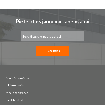
Pieteikties jaunumu saņemšanai
Pieteikties
jaunumu
saņemšanai:
Pieteikties
Medicīnas iekārtas
Iekārtu serviss
Medicīnas preces
Par A.Medical