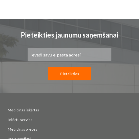
Pieteikties jaunumu saņemšanai
Pieteikties
jaunumu
saņemšanai:
Pieteikties
Medicīnas iekārtas
Iekārtu serviss
Medicīnas preces
Par A.Medical