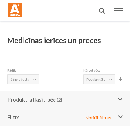
Meklēt
Medicīnas ierīces un preces
Rādīt:
Kārtot pēc:
Iest
aug
sec
Produkti atlasīti pēc
Filtrs
- Notīrīt filtrus