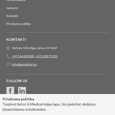
Jaunumi
Kontakti
Privātuma politika
KONTAKTI
Varkalu 13A, Riga, Latvia, LV-1067
+371 66103003
,
+371 20277153
info@amedical.eu
FOLLOW US
Privātuma politika
Turpinot lietot A.Medical mājas lapu, Jūs piekrītat sīkdatņu
izmantošanas noteikumiem.