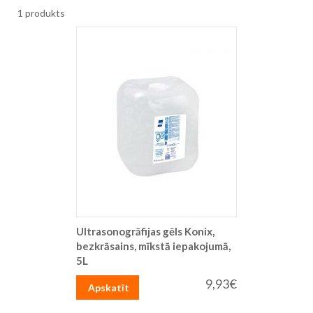
1
produkts
Ultrasonogrāfijas gēls Konix,
bezkrāsains, mīkstā iepakojumā,
5L
9,93€
Apskatīt