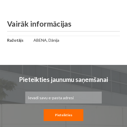
Vairāk informācijas
Vairāk
Ražotājs
ABENA, Dānija
informācijas
Pieteikties jaunumu saņemšanai
Pieteikties
jaunumu
saņemšanai:
Pieteikties