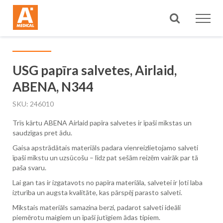
Meklēt
USG papīra salvetes, Airlaid,
ABENA, N344
SKU
246010
Trīs kārtu ABENA Airlaid papīra salvetes ir īpaši mīkstas un
saudzīgas pret ādu.
Gaisa apstrādātais materiāls padara vienreizlietojamo salveti
īpaši mīkstu un uzsūcošu – līdz pat sešām reizēm vairāk par tā
paša svaru.
Lai gan tas ir izgatavots no papīra materiāla, salvetei ir ļoti laba
izturība un augsta kvalitāte, kas pārspēj parasto salveti.
Mīkstais materiāls samazina berzi, padarot salveti ideāli
piemērotu maigiem un īpaši jutīgiem ādas tipiem.