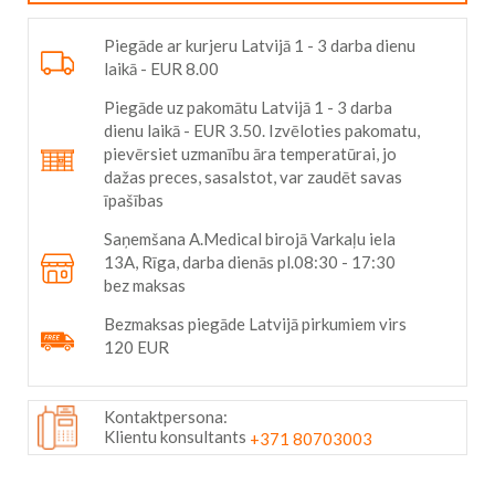
Piegāde ar kurjeru Latvijā 1 - 3 darba dienu
laikā - EUR 8.00
Piegāde uz pakomātu Latvijā 1 - 3 darba
dienu laikā - EUR 3.50. Izvēloties pakomatu,
pievērsiet uzmanību āra temperatūrai, jo
dažas preces, sasalstot, var zaudēt savas
īpašības
Saņemšana A.Medical birojā Varkaļu iela
13A, Rīga, darba dienās pl.08:30 - 17:30
bez maksas
Bezmaksas piegāde Latvijā pirkumiem virs
120 EUR
Kontaktpersona:
Klientu konsultants
+371 80703003