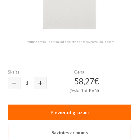
Produkta attēls un krāsa var atšķirties no reālā produkta izskata
Skip
to
the
Skaits
Cena:
beginning
58,27€
of
the
(ieskaitot PVN)
images
gallery
Pievienot grozam
Sazinies ar mums