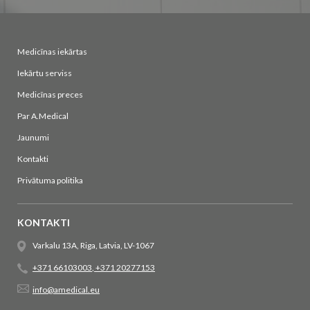
Medicīnas iekārtas
Iekārtu serviss
Medicīnas preces
Par A.Medical
Jaunumi
Kontakti
Privātuma politika
KONTAKTI
Varkalu 13A, Riga, Latvia, LV-1067
+371 66103003
,
+371 20277153
info@amedical.eu