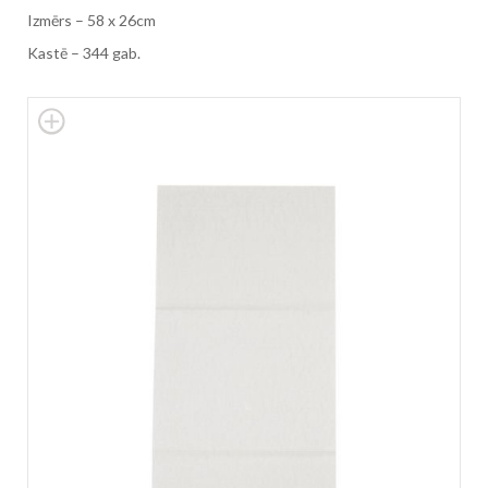
Izmērs – 58 x 26cm
Kastē – 344 gab.
Skip
to
the
end
of
the
images
gallery