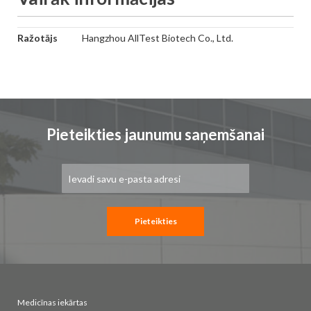
Vairāk
Ražotājs
Hangzhou AllTest Biotech Co., Ltd.
informācijas
Pieteikties jaunumu saņemšanai
Pieteikties
jaunumu
saņemšanai:
Pieteikties
Medicīnas iekārtas