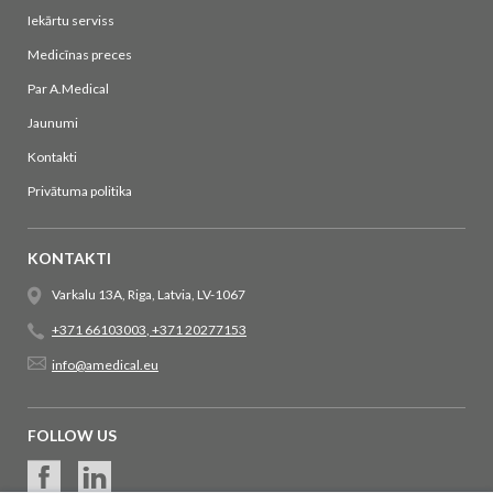
Iekārtu serviss
Medicīnas preces
Par A.Medical
Jaunumi
Kontakti
Privātuma politika
KONTAKTI
Varkalu 13A, Riga, Latvia, LV-1067
+371 66103003
,
+371 20277153
info@amedical.eu
FOLLOW US