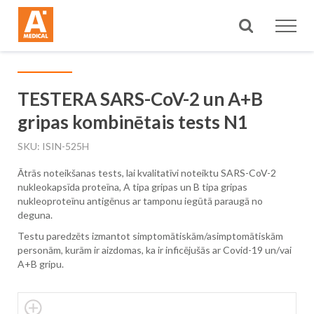
Meklēt
TESTERA SARS-CoV-2 un A+B
gripas kombinētais tests N1
SKU
ISIN-525H
Ātrās noteikšanas tests, lai kvalitatīvi noteiktu SARS-CoV-2
nukleokapsīda proteīna, A tipa gripas un B tipa gripas
nukleoproteīnu antigēnus ar tamponu iegūtā paraugā no
deguna.
Testu paredzēts izmantot simptomātiskām/asimptomātiskām
personām, kurām ir aizdomas, ka ir inficējušās ar Covid-19 un/vai
A+B gripu.
Skip
to