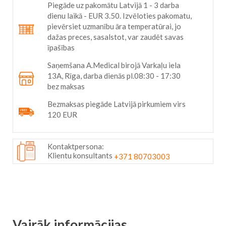
Piegāde uz pakomātu Latvijā 1 - 3 darba
dienu laikā - EUR 3.50. Izvēloties pakomatu,
pievērsiet uzmanību āra temperatūrai, jo
dažas preces, sasalstot, var zaudēt savas
īpašības
Saņemšana A.Medical birojā Varkaļu iela
13A, Rīga, darba dienās pl.08:30 - 17:30
bez maksas
Bezmaksas piegāde Latvijā pirkumiem virs
120 EUR
Kontaktpersona:
Klientu konsultants
+371 80703003
Vairāk informācijas