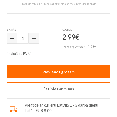
Produkta attēls un krāsa var atšķirties no reālā produkta izskata
Skip
to
the
Skaits
Cena:
beginning
2,99€
Īpaša
of
cena
the
4,50€
Parastā cena
images
gallery
(ieskaitot PVN)
Pievienot grozam
Sazinies ar mums
Piegāde ar kurjeru Latvijā 1 - 3 darba dienu
laikā - EUR 8.00