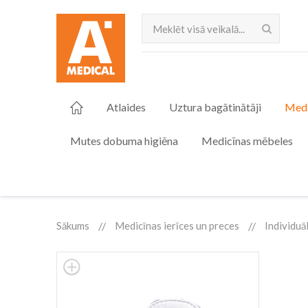
Meklēt
Atlaides
Uztura bagātinātāji
Medi
Mutes dobuma higiēna
Medicīnas mēbeles
Sākums
Medicīnas ierīces un preces
Individuā
Skip
to
the
end