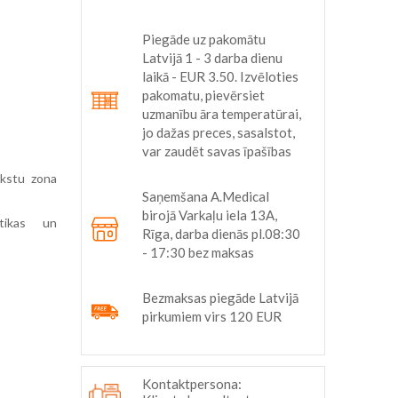
Piegāde uz pakomātu
Latvijā 1 - 3 darba dienu
laikā - EUR 3.50. Izvēloties
pakomatu, pievērsiet
uzmanību āra temperatūrai,
jo dažas preces, sasalstot,
var zaudēt savas īpašības
rkstu zona
Saņemšana A.Medical
birojā Varkaļu iela 13A,
ētikas un
Rīga, darba dienās pl.08:30
- 17:30 bez maksas
Bezmaksas piegāde Latvijā
pirkumiem virs 120 EUR
Kontaktpersona: