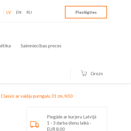
LV
EN
RU
Pieslēgties
ētika
Saimniecības preces
Grozs
assic ar vaļēju purngalu 31 cm, N10
Piegāde ar kurjeru Latvijā
1 - 3 darba dienu laikā -
EUR 8.00