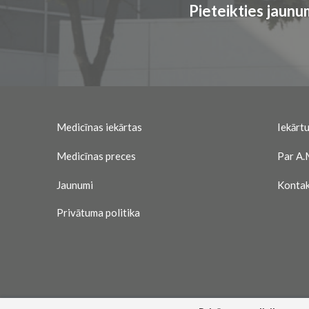
Pieteikties jaun
Medicīnas iekārtas
Iekārtu
Medicīnas preces
Par A.
Jaunumi
Kontak
Privātuma politika