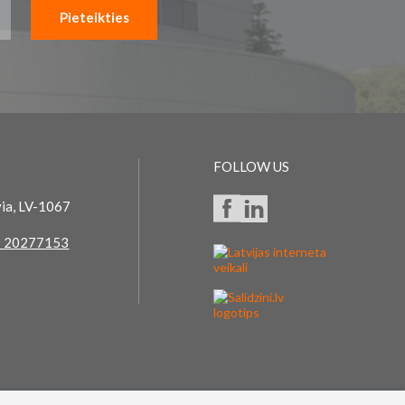
Pieteikties
FOLLOW US
via, LV-1067
 20277153