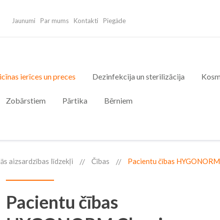
Jaunumi
Par mums
Kontakti
Piegāde
cīnas ierīces un preces
Dezinfekcija un sterilizācija
Kosm
Zobārstiem
Pārtika
Bērniem
lās aizsardzības līdzekļi
Čības
Pacientu čības HYGONORM Cl
Pacientu čības