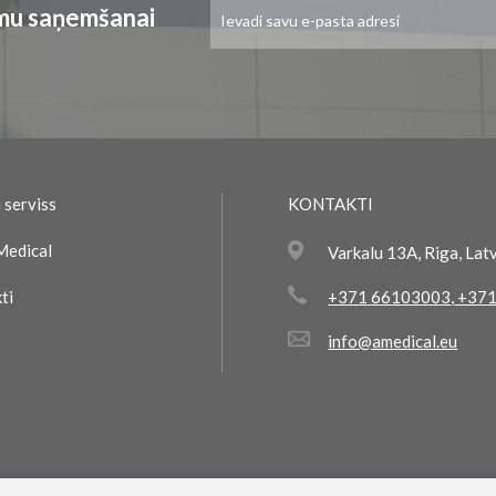
Pieteikties
umu saņemšanai
jaunumu
saņemšanai:
 serviss
KONTAKTI
Medical
Varkalu 13A, Riga, Lat
ti
+371 66103003
,
+371
info@amedical.eu