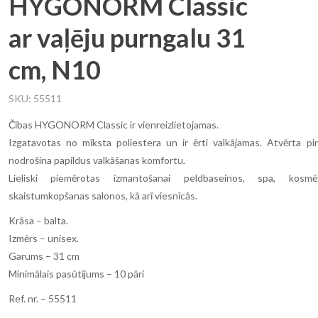
HYGONORM Classic
ar vaļēju purngalu 31
cm, N10
SKU
55511
Čības HYGONORM Classic ir vienreizlietojamas.
Izgatavotas no mīksta poliestera un ir ērti valkājamas. Atvērta pi
nodrošina papildus valkāšanas komfortu.
Lieliski piemērotas izmantošanai peldbaseinos, spa, kosm
skaistumkopšanas salonos, kā arī viesnīcās.
Krāsa – balta.
Izmērs – unisex.
Garums – 31 cm
Minimālais pasūtījums – 10 pāri
Ref. nr. – 55511