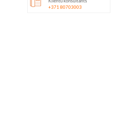
Klientu konsultants
+371 80703003