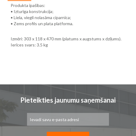
Produkta īpašības:
• Izturīga konstrukcija;
• Liela, viegli nolasāma ciparnīca;
• Zems profils un plata platforma.
Izmēri: 303 x 118 x 470 mm (platums x augstums x dziļums).
Ierīces svars: 3.5 kg
Pieteikties jaunumu saņemšanai
Pieteikties
jaunumu
saņemšanai: