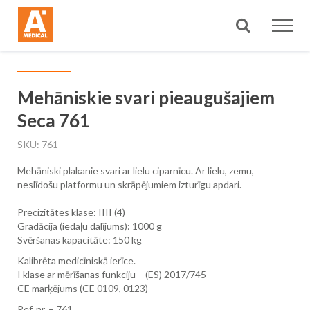
Meklēt
Mehāniskie svari pieaugušajiem
Seca 761
SKU
761
Mehāniski plakanie svari ar lielu ciparnīcu. Ar lielu, zemu,
neslīdošu platformu un skrāpējumiem izturīgu apdari.
Precizitātes klase: IIII (4)
Gradācija (iedaļu dalījums): 1000 g
Svēršanas kapacitāte: 150 kg
Kalibrēta medicīniskā ierīce.
I klase ar mērīšanas funkciju – (ES) 2017/745
CE marķējums (CE 0109, 0123)
Ref. nr. – 761