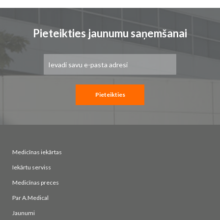
Pieteikties jaunumu saņemšanai
Pieteikties
jaunumu
saņemšanai:
Pieteikties
Medicīnas iekārtas
Iekārtu serviss
Medicīnas preces
Par A.Medical
Jaunumi