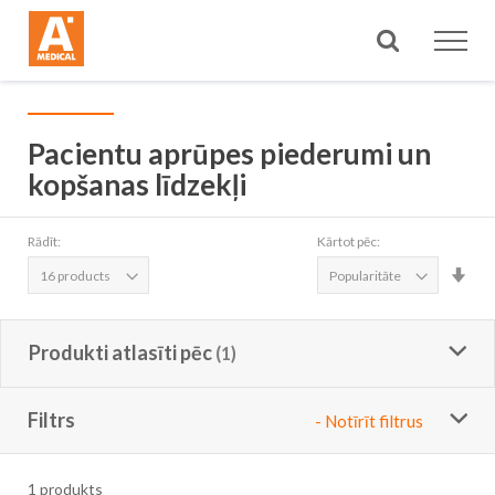
Meklēt
Pacientu aprūpes piederumi un
kopšanas līdzekļi
Rādīt:
Kārtot pēc:
Iest
aug
sec
Produkti atlasīti pēc
Filtrs
- Notīrīt filtrus
1
produkts