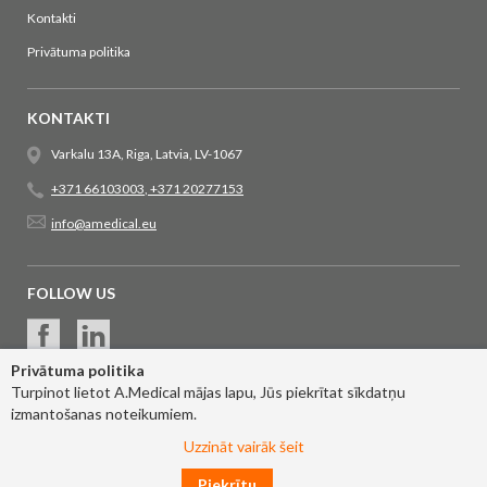
Kontakti
Privātuma politika
KONTAKTI
Varkalu 13A, Riga, Latvia, LV-1067
+371 66103003
,
+371 20277153
info@amedical.eu
FOLLOW US
Privātuma politika
Turpinot lietot A.Medical mājas lapu, Jūs piekrītat sīkdatņu
izmantošanas noteikumiem.
Uzzināt vairāk šeit
Piekrītu
© 2017