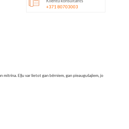
Klientu konsultants
+371 80703003
un mitrina. Eļļu var lietot gan bērniem, gan pieaugušajiem, jo
kiem ar ļoti sausu galvas ādu.