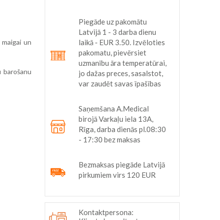
Piegāde uz pakomātu
Latvijā 1 - 3 darba dienu
j maigai un
laikā - EUR 3.50. Izvēloties
pakomatu, pievērsiet
uzmanību āra temperatūrai,
ļu barošanu
jo dažas preces, sasalstot,
var zaudēt savas īpašības
Saņemšana A.Medical
birojā Varkaļu iela 13A,
Rīga, darba dienās pl.08:30
- 17:30 bez maksas
Bezmaksas piegāde Latvijā
pirkumiem virs 120 EUR
Kontaktpersona: