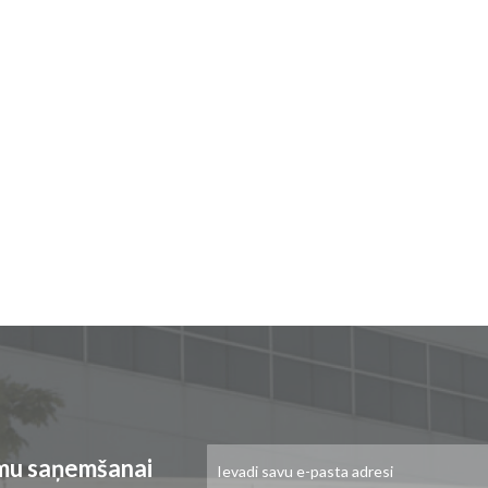
Pieteikties
umu saņemšanai
jaunumu