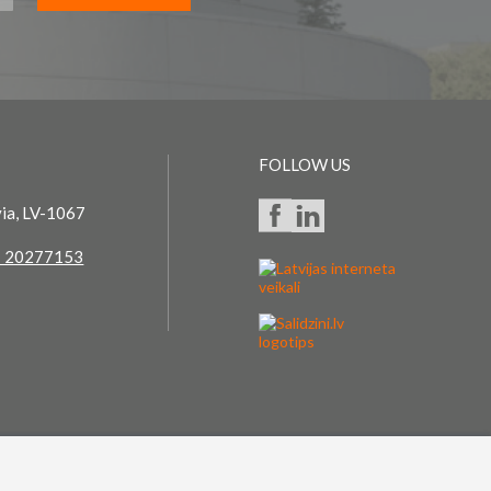
FOLLOW US
via, LV-1067
 20277153