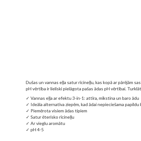
gallery
Dušas un vannas eļļa satur rīcineļļu, kas kopā ar pārējām sast
pH vērtība ir lieliski pielāgota pašas ādas pH v
✓ Vannas eļļa ar efektu 3-in-1: attīra, mīkstina un baro ādu
✓ Ideāla alternatīva ziepēm, kad ādai nepieciešama papildu
✓ Piemērota visiem ādas tipiem
✓ Satur ēterisko rīcineļļu
✓ Ar vieglu aromātu
✓ pH 4-5