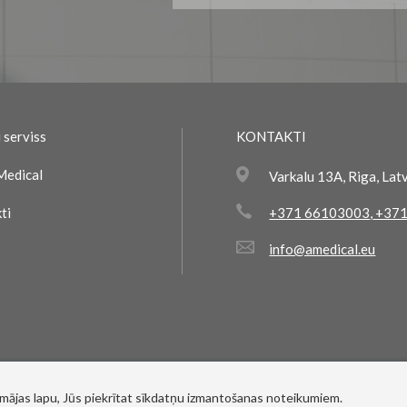
saņemšanai:
 serviss
KONTAKTI
Medical
Varkalu 13A, Riga, Lat
ti
+371 66103003
,
+371
info@amedical.eu
 mājas lapu, Jūs piekrītat sīkdatņu izmantošanas noteikumiem.