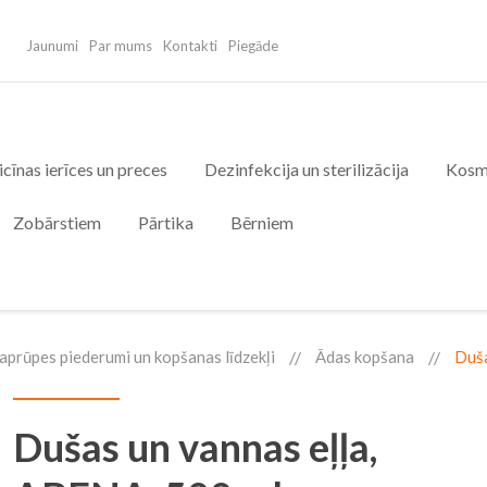
Jaunumi
Par mums
Kontakti
Piegāde
cīnas ierīces un preces
Dezinfekcija un sterilizācija
Kosm
Zobārstiem
Pārtika
Bērniem
aprūpes piederumi un kopšanas līdzekļi
Ādas kopšana
Duša
Dušas un vannas eļļa,