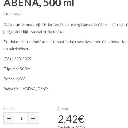
ABENA, 500 ml
SKU
6663
Dušas un vannas eļļai ir fantastiskas mazgāšanas īpašības - tā neļau
jutīgai ādai kļūt sausai un kairinātai.
Ēterisko eļļu un īpaši atlasīto sastāvdaļu sastāvs nodrošina ādas dzi
un mitrināšanu.
(EC) 1223/2009
Tilpums: 500 ml.
Ref.nr.: 6663
Ražotājs – ABENA, Dānija
Skaits
Cena:
2,42€
(ieskaitot PVN)