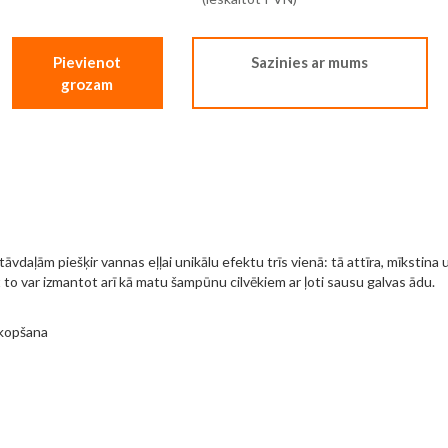
Pievienot
Sazinies ar mums
grozam
āvdaļām piešķir vannas eļļai unikālu efektu trīs vienā: tā attīra, mīkstina 
ērtībai. Turklāt to var izmantot arī kā matu šampūnu cilvē
 kopšana