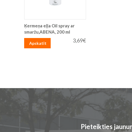
Ķermeņa eļļa Oil spray ar
smaržu,ABENA, 200 ml
3,69€
Apskatīt
Pieteikties jaun