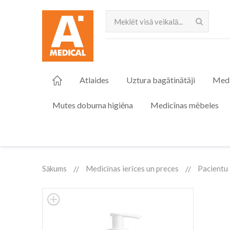
Meklēt
Atlaides
Uztura bagātinātāji
Medi
Mutes dobuma higiēna
Medicīnas mēbeles
Sākums
Medicīnas ierīces un preces
Pacientu 
Skip
to
the
end