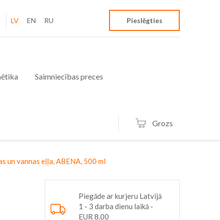
LV
EN
RU
Pieslēgties
ētika
Saimniecības preces
Grozs
s un vannas eļļa, ABENA, 500 ml
Piegāde ar kurjeru Latvijā
1 - 3 darba dienu laikā -
EUR 8.00