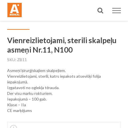
Meklēt
Vienreizlietojami, sterili skalpeļu
asmeņi Nr.11, N100
SKU
ZB11
Asmeņi ķirurģiskajiem skalpeļiem.
Vienreizlietojami, sterili, katrs iepakots atsevišķi folija
iepakojumā.
Izgatavoti no oglekļa tērauda.
Der visu marku rokturiem.
Iepakojumā – 100 gab.
Klase – IIa
CE marķējums
Skip