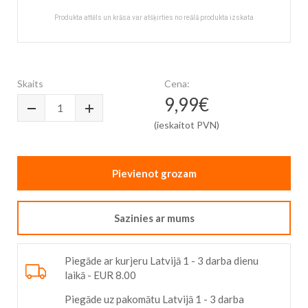
Produkta attēls un krāsa var atšķirties no reālā produkta izskata
Skip
to
the
Skaits
Cena:
beginning
9,99€
of
the
(ieskaitot PVN)
images
gallery
Pievienot grozam
Sazinies ar mums
Piegāde ar kurjeru Latvijā 1 - 3 darba dienu
laikā - EUR 8.00
Piegāde uz pakomātu Latvijā 1 - 3 darba