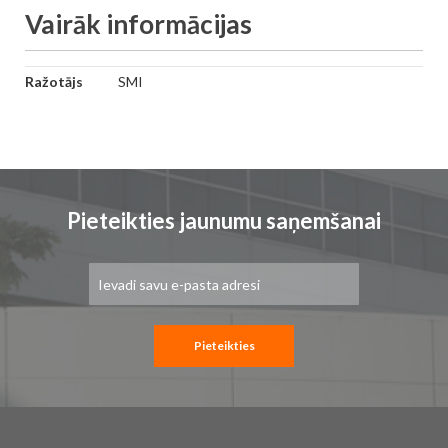
Vairāk informācijas
Vairāk
Ražotājs
SMI
informācijas
Pieteikties jaunumu saņemšanai
Pieteikties
jaunumu
saņemšanai:
Pieteikties