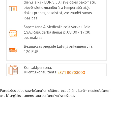
dienu laikā - EUR 3.50. Izvēloties pakomatu,
pievērsiet uzmanību āra temperatūrai, jo
dažas preces, sasalstot, var zaudēt savas
īpašības
Saņemšana A.Medical birojā Varkaļu iela
13A, Rīga, darba dienās pl.08:30 - 17:30
bez maksas
Bezmaksas piegāde Latvijā pirkumiem virs
120 EUR
Kontaktpersona:
Klientu konsultants
+371 80703003
Paredzēts audu sagriešanai un citām procedūrām, kurām nepieciešams
ass ķirurģisks asmens caurduršanai vai griešanai.