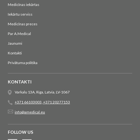
Medicīnas iekārtas
Iekārtu serviss
Medicīnas preces
Par A.Medical
Jaunumi
Kontakti
Privātuma politika
KONTAKTI
Varkalu 13A, Riga, Latvia, LV-1067
+371 66103003
,
+371 20277153
info@amedical.eu
FOLLOW US