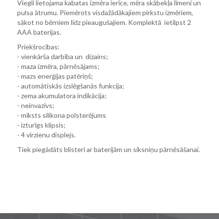
Viegli lietojama kabatas izmēra ierīce, mēra skābekļa līmeni un
pulsa ātrumu. Piemērots visdažādākajiem pirkstu izmēriem,
sākot no bērniem līdz pieaugušajiem. Komplektā ietilpst 2
AAA baterijas.
Priekšrocības:
- vienkārša darbība un dizains;
- maza izmēra, pārnēsājams;
- mazs enerģijas patēriņš;
- automātiskās izslēgšanās funkcija;
- zema akumulatora indikācija;
- neinvazīvs;
- mīksts silikona polsterējums
- izturīgs klipsis;
- 4 virzienu displejs.
Tiek piegādāts blisterī ar baterijām un siksniņu pārnēsāšanai.