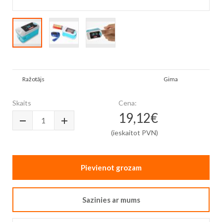
Skip
to
Vairāk
the
Ražotājs
Gima
informācijas
beginning
of
Skaits
Cena:
the
19,12€
images
gallery
(ieskaitot PVN)
Pievienot grozam
Sazinies ar mums