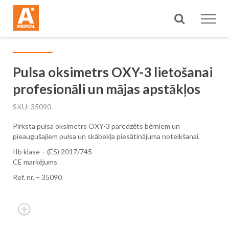
Meklēt
Pulsa oksimetrs OXY-3 lietošanai
profesionāli un mājas apstākļos
SKU
35090
Pirksta pulsa oksimetrs OXY-3 paredzēts bērniem un
pieaugušajiem pulsa un skābekļa piesātinājuma noteikšanai.
IIb klase – (ES) 2017/745
CE marķējums
Ref. nr. – 35090
Skip
to
the