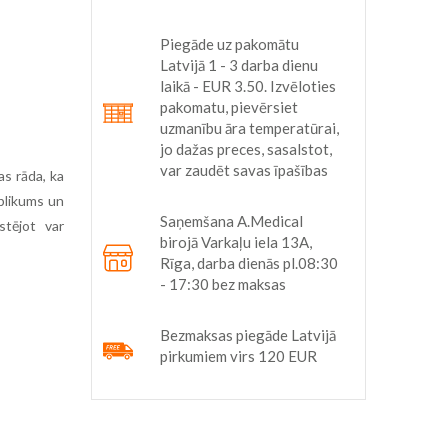
Piegāde uz pakomātu
Latvijā 1 - 3 darba dienu
laikā - EUR 3.50. Izvēloties
pakomatu, pievērsiet
uzmanību āra temperatūrai,
jo dažas preces, sasalstot,
var zaudēt savas īpašības
s rāda, ka
aplikums un
Saņemšana A.Medical
stējot var
birojā Varkaļu iela 13A,
Rīga, darba dienās pl.08:30
- 17:30 bez maksas
Bezmaksas piegāde Latvijā
pirkumiem virs 120 EUR