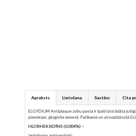
gallery
Apraksts
Lietošana
Sastāvs
Cita p
ELGYDIUM Antiplaque zobu pasta ir īpaši izstrādāta jutī
piemēram, gingivīta iemesli. Patīkamā un atsvaidzinošā E
HLORHEKSIDĪNS (0,004%) –
Iedarbojas antiseptiski;