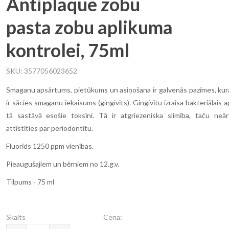
Antiplaque zobu
pasta zobu aplikuma
kontrolei, 75ml
SKU
3577056023652
Smaganu apsārtums, pietūkums un asiņošana ir galvenās pazīmes, kura
ir sācies smaganu iekaisums (gingivīts). Gingivītu izraisa bakteriālais 
tā sastāvā esošie toksīni. Tā ir atgriezeniska slimība, taču neār
attīstīties par periodontītu.
Fluorīds 1250 ppm vienības.
Pieaugušajiem un bērniem no 12.g.v.
Tilpums - 75 ml
Skaits
Cena: