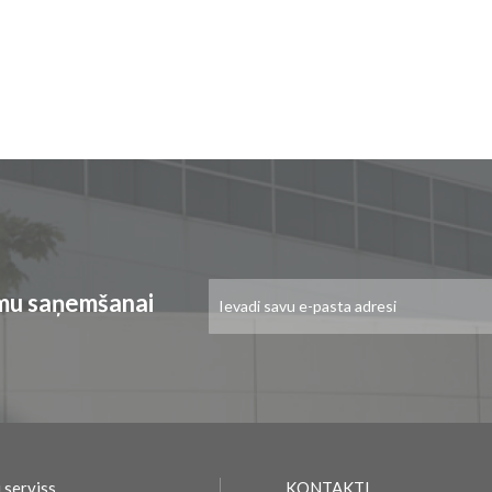
Pieteikties
umu saņemšanai
jaunumu
saņemšanai:
 serviss
KONTAKTI