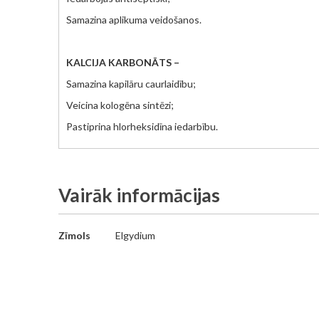
Samazina aplikuma veidošanos.
KALCIJA KARBONĀTS –
Samazina kapilāru caurlaidību;
Veicina kologēna sintēzi;
Pastiprina hlorheksidīna iedarbību.
Vairāk informācijas
Vairāk
Zīmols
Elgydium
informācijas