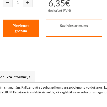
6,35€
(ieskaitot PVN)
Pievienot
Sazinies ar mums
grozam
rodukta informācija
gām smaganām. Palīdz novērst zoba aplikuma un zobakmens veidošanos, kas
LGYDIUM lietošana ir vislabākais veids, kā saglabāt savu zobu un smaganu