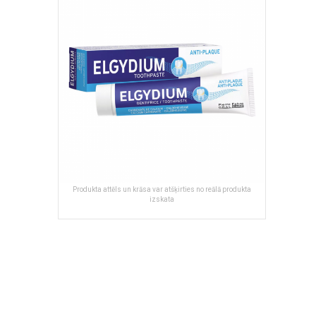
of
the
images
gallery
Produkta attēls un krāsa var atšķirties no reālā produkta
izskata
Skip
to
the
beginning
of
the
images