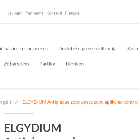
Jaunumi
Par mums
Kontakti
Piegāde
cīnas ierīces un preces
Dezinfekcija un sterilizācija
Kosm
Zobārstiem
Pārtika
Bērniem
n gēli
ELGYDIUM Antiplaque zobu pasta zobu aplikuma kontrol
ELGYDIUM