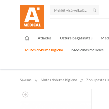
Meklēt
Atlaides
Uztura bagātinātāji
Medi
Mutes dobuma higiēna
Medicīnas mēbeles
Sākums
Mutes dobuma higiēna
Zobu pastas u
Skip
to
the
end