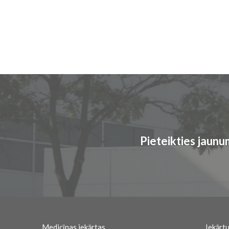
Pieteikties jaun
Medicīnas iekārtas
Iekārtu