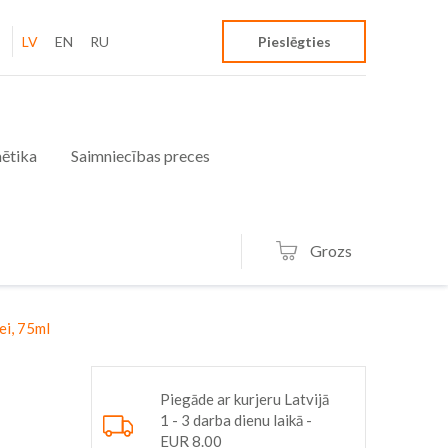
LV
EN
RU
Pieslēgties
ētika
Saimniecības preces
Grozs
ei, 75ml
Piegāde ar kurjeru Latvijā
1 - 3 darba dienu laikā -
EUR 8.00