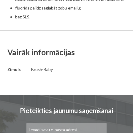
fluorīds palīdz saglabāt zobu emalju;
bez SLS.
Vairāk informācijas
Vairāk
Zīmols
Brush-Baby
informācijas
Pieteikties jaunumu saņemšanai
Pieteikties
jaunumu