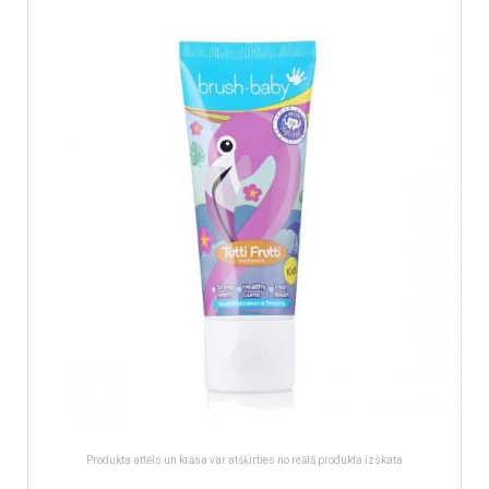
of
the
images
gallery
Produkta attēls un krāsa var atšķirties no reālā produkta izskata