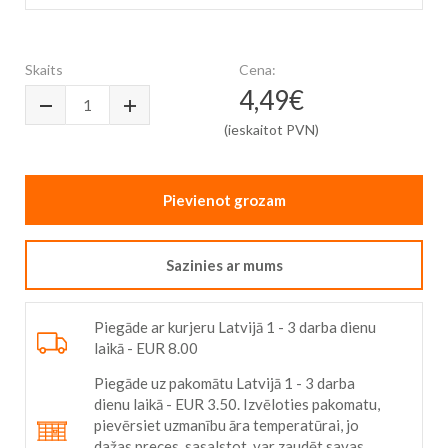
Skip
to
the
Skaits
Cena:
beginning
4,49€
of
the
(ieskaitot PVN)
images
gallery
Pievienot grozam
Sazinies ar mums
Piegāde ar kurjeru Latvijā 1 - 3 darba dienu
laikā - EUR 8.00
Piegāde uz pakomātu Latvijā 1 - 3 darba
dienu laikā - EUR 3.50. Izvēloties pakomatu,
pievērsiet uzmanību āra temperatūrai, jo
dažas preces, sasalstot, var zaudēt savas