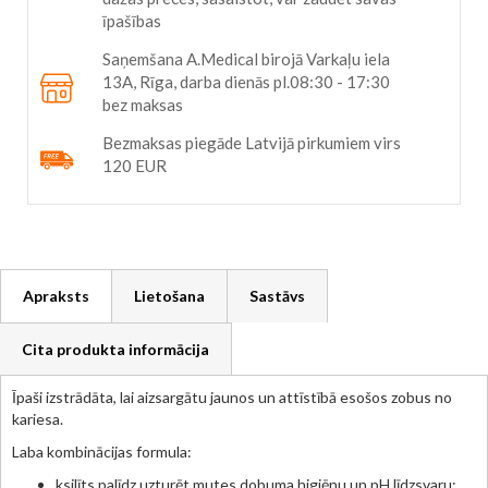
īpašības
Saņemšana A.Medical birojā Varkaļu iela
13A, Rīga, darba dienās pl.08:30 - 17:30
bez maksas
Bezmaksas piegāde Latvijā pirkumiem virs
120 EUR
Apraksts
Lietošana
Sastāvs
Cita produkta informācija
Īpaši izstrādāta, lai aizsargātu jaunos un attīstībā esošos zobus no
kariesa.
Laba kombinācijas formula:
ksilīts palīdz uzturēt mutes dobuma higiēnu un pH līdzsvaru;