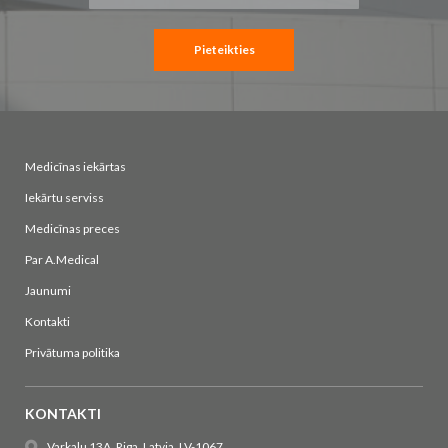
saņemšanai:
Pieteikties
Medicīnas iekārtas
Iekārtu serviss
Medicīnas preces
Par A.Medical
Jaunumi
Kontakti
Privātuma politika
KONTAKTI
Varkalu 13A, Riga, Latvia, LV-1067