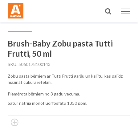
Meklēt
Brush-Baby Zobu pasta Tutti
Frutti, 50 ml
SKU
5060178100143
Zobu pasta bērniem ar Tutti Frutti garšu un ksilītu, kas palīdz
mazināt cukura ietekmi.
Piemērota bērniem no 3 gadu vecuma.
Satur nātrija monofluorfosfātu 1350 ppm.
Skip
to
the
end