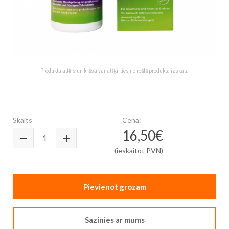
Produkta attēls un krāsa var atšķirties no reālā produkta izskata
Skip
to
the
Skaits
Cena:
beginning
16,50€
of
the
(ieskaitot PVN)
images
gallery
Pievienot grozam
Sazinies ar mums