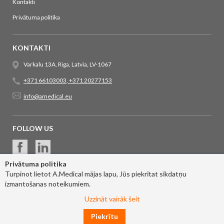
Kontakti
Privātuma politika
KONTAKTI
Varkalu 13A, Riga, Latvia, LV-1067
+371 66103003
,
+371 20277153
info@amedical.eu
FOLLOW US
Privātuma politika
Turpinot lietot A.Medical mājas lapu, Jūs piekrītat sīkdatņu
izmantošanas noteikumiem.
Uzzināt vairāk šeit
Piekrītu
© 2017