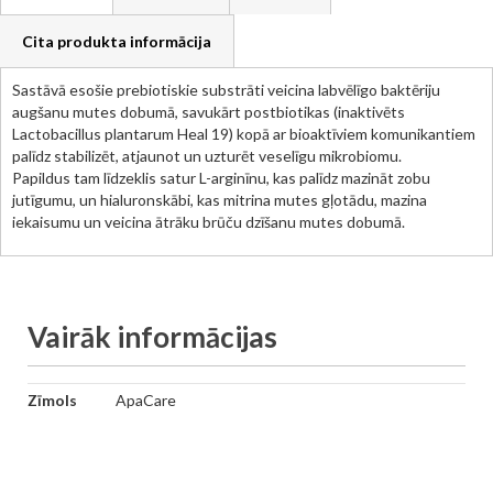
Cita produkta informācija
Sastāvā esošie prebiotiskie substrāti veicina labvēlīgo baktēriju
augšanu mutes dobumā, savukārt postbiotikas (inaktivēts
Lactobacillus plantarum Heal 19) kopā ar bioaktīviem komunikantiem
palīdz stabilizēt, atjaunot un uzturēt veselīgu mikrobiomu.
Papildus tam līdzeklis satur L-arginīnu, kas palīdz mazināt zobu
jutīgumu, un hialuronskābi, kas mitrina mutes gļotādu, mazina
iekaisumu un veicina ātrāku brūču dzīšanu mutes dobumā.
Vairāk informācijas
Vairāk
Zīmols
ApaCare
informācijas