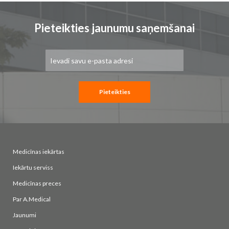
Pieteikties jaunumu saņemšanai
Pieteikties
jaunumu
saņemšanai:
Pieteikties
Medicīnas iekārtas
Iekārtu serviss
Medicīnas preces
Par A.Medical
Jaunumi