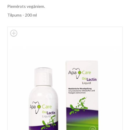
Piemērots vegāniem.
Tilpums - 200 ml
Skip
to
the
end
of
the
images
gallery