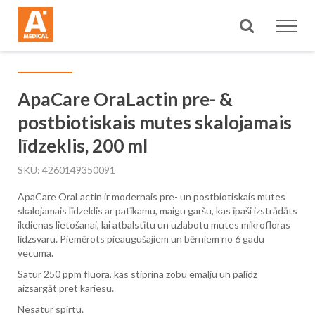
Meklēt
ApaCare OraLactin pre- &
postbiotiskais mutes skalojamais
līdzeklis, 200 ml
SKU
4260149350091
ApaCare OraLactin ir modernais pre- un postbiotiskais mutes
skalojamais līdzeklis ar patīkamu, maigu garšu, kas īpaši izstrādāts
ikdienas lietošanai, lai atbalstītu un uzlabotu mutes mikrofloras
līdzsvaru. Piemērots pieaugušajiem un bērniem no 6 gadu
vecuma.
Satur 250 ppm fluora, kas stiprina zobu emalju un palīdz
aizsargāt pret kariesu.
Nesatur spirtu.