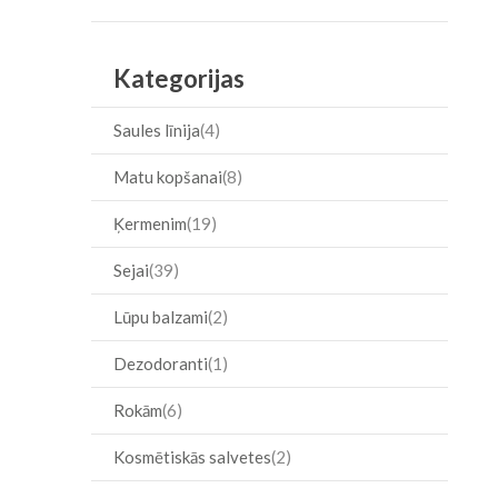
Item
Kategorijas
Saules līnija
4
Matu kopšanai
8
Ķermenim
19
Sejai
39
Lūpu balzami
2
Dezodoranti
1
Rokām
6
Kosmētiskās salvetes
2