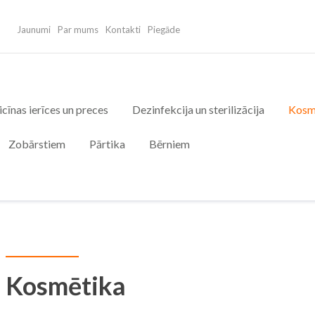
Jaunumi
Par mums
Kontakti
Piegāde
cīnas ierīces un preces
Dezinfekcija un sterilizācija
Kosm
Zobārstiem
Pārtika
Bērniem
Kosmētika