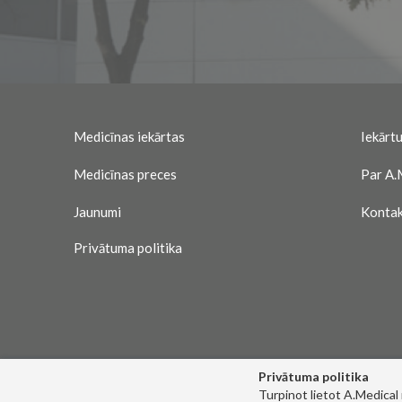
Medicīnas iekārtas
Iekārtu
Medicīnas preces
Par A.
Jaunumi
Kontak
Privātuma politika
Privātuma politika
Turpinot lietot A.Medical