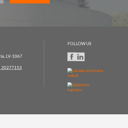
FOLLOW US
via, LV-1067
 20277153