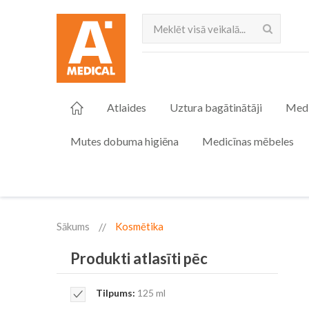
Meklēt
Atlaides
Uztura bagātinātāji
Medi
Mutes dobuma higiēna
Medicīnas mēbeles
Sākums
Kosmētika
Produkti atlasīti pēc
Remove
Tilpums
125 ml
This