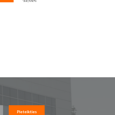
12,02€
cena
Pieteikties