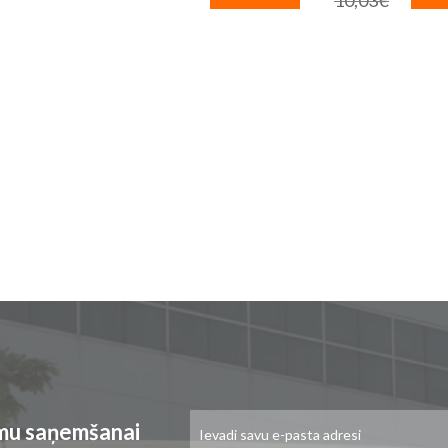
10,03€
cena
Pieteikties
umu saņemšanai
jaunumu