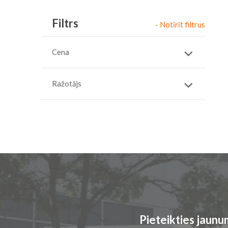
Filtrs
- Notīrīt filtrus
Cena
Ražotājs
Pieteikties jaun