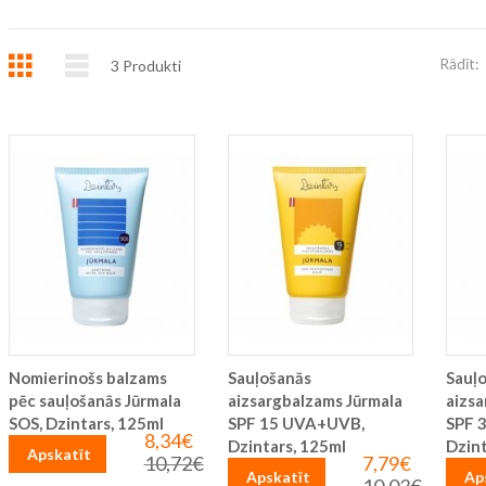
Režģis
Saraksts
Rādīt:
3
Produkti
Nomierinošs balzams
Sauļošanās
Sauļ
pēc sauļošanās Jūrmala
aizsargbalzams Jūrmala
aizsa
SOS, Dzintars, 125ml
SPF 15 UVA+UVB,
SPF 
8,34€
Īpaša
Dzintars, 125ml
Dzint
Apskatīt
cena
10,72€
7,79€
Parastā
Īpaša
Apskatīt
Ap
cena
cena
Parastā