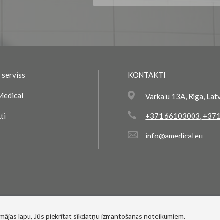
saņemšanai:
 serviss
KONTAKTI
Medical
Varkalu 13A, Riga, Lat
ti
+371 66103003
,
+371
info@amedical.eu
 mājas lapu, Jūs piekrītat sīkdatņu izmantošanas noteikumiem.