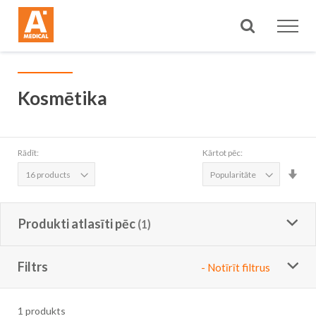
Meklēt
Kosmētika
Rādīt:
Kārtot pēc:
Iest
aug
sec
Produkti atlasīti pēc
Filtrs
- Notīrīt filtrus
1
produkts