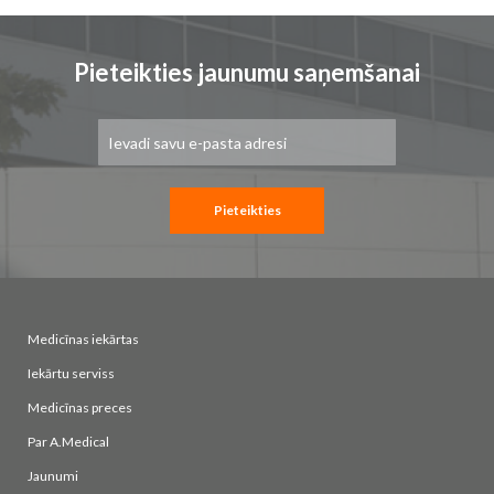
Pieteikties jaunumu saņemšanai
Pieteikties
jaunumu
saņemšanai:
Pieteikties
Medicīnas iekārtas
Iekārtu serviss
Medicīnas preces
Par A.Medical
Jaunumi