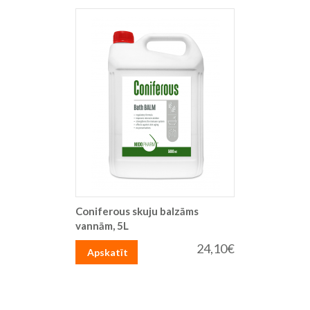
Coniferous skuju balzāms
vannām, 5L
24,10€
Apskatīt