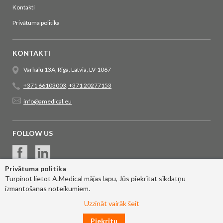
Kontakti
Privātuma politika
KONTAKTI
Varkalu 13A, Riga, Latvia, LV-1067
+371 66103003
,
+371 20277153
info@amedical.eu
FOLLOW US
Privātuma politika
Turpinot lietot A.Medical mājas lapu, Jūs piekrītat sīkdatņu
izmantošanas noteikumiem.
Uzzināt vairāk šeit
Piekrītu
© 2017