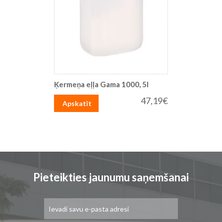
Ķermeņa eļļa Gama 1000, 5l
47,19€
Apskatīt
Pieteikties jaunumu saņemšanai
Pieteikties
jaunumu
saņemšanai: