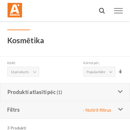
Meklēt
Kosmētika
Rādīt:
Kārtot pēc:
Iest
aug
sec
Produkti atlasīti pēc
Filtrs
- Notīrīt filtrus
3
Produkti