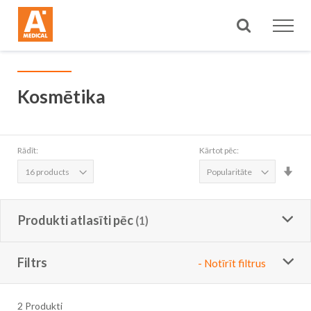
Meklēt
Kosmētika
Rādīt:
Kārtot pēc:
Iest
aug
sec
Produkti atlasīti pēc
Filtrs
- Notīrīt filtrus
2
Produkti