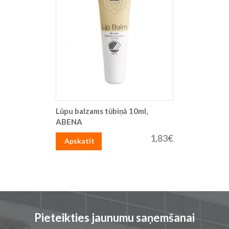
Lūpu balzams tūbiņā 10ml,
ABENA
1,83€
Apskatīt
Pieteikties jaunumu saņemšanai