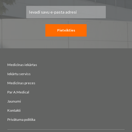
Pieteikties
jaunumu
saņemšanai:
Pieteikties
Medicīnas iekārtas
Iekārtu serviss
Medicīnas preces
Par A.Medical
Jaunumi
Kontakti
Privātuma politika