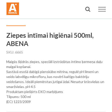
Meklēt
Ziepes intīmai higiēnai 500ml,
ABENA
SKU
6665
Maigās šķidrās ziepes, speciāli izstrādātas intīmo ķermeņa daļu
maigai kopšanai.
Sastāvā esošā dabīgā pienskābe mitrina, regulē pH līmeni un
veido labvēlīgu mikrofloru, kas novērš kaitīgo baktēriju
veidošanos. Ideāli piemērotas jutīgai ādai. Nesatur krāsvielas un
smaržvielas. pH 4.5
Produktam piešķirts EKO marķējums
Tilpums: 500 ml
(EC) 1223/2009