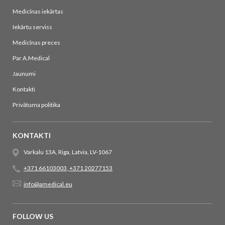
Medicīnas iekārtas
Iekārtu serviss
Medicīnas preces
Par A.Medical
Jaunumi
Kontakti
Privātuma politika
KONTAKTI
Varkalu 13A, Riga, Latvia, LV-1067
+371 66103003
,
+371 20277153
info@amedical.eu
FOLLOW US