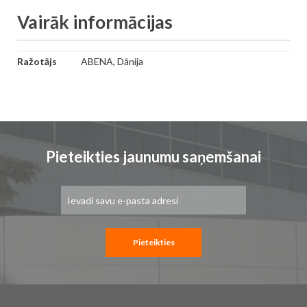
Vairāk informācijas
Vairāk
Ražotājs
ABENA, Dānija
informācijas
Pieteikties jaunumu saņemšanai
Pieteikties
jaunumu
saņemšanai:
Pieteikties