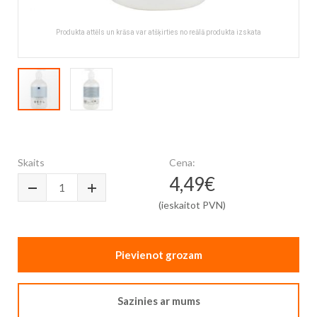
Produkta attēls un krāsa var atšķirties no reālā produkta izskata
Skip
to
the
Skaits
Cena:
beginning
4,49€
of
the
(ieskaitot PVN)
images
gallery
Pievienot grozam
Sazinies ar mums