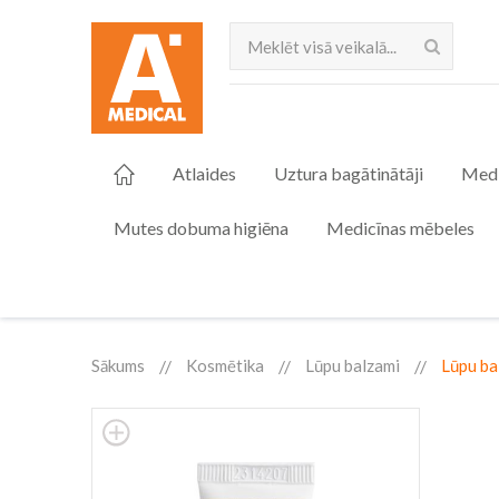
Meklēt
Atlaides
Uztura bagātinātāji
Medi
Mutes dobuma higiēna
Medicīnas mēbeles
Sākums
Kosmētika
Lūpu balzami
Lūpu ba
Skip
to
the
end