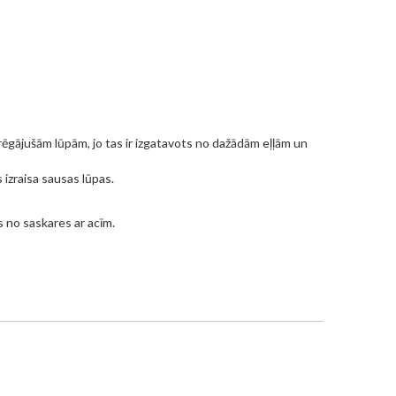
gājušām lūpām, jo ​​tas ir izgatavots no dažādām eļļām un
 izraisa sausas lūpas.
es no saskares ar acīm.