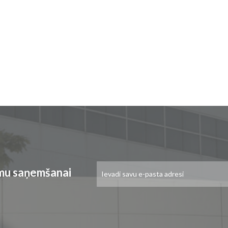
Pieteikties
umu saņemšanai
jaunumu
saņemšanai: