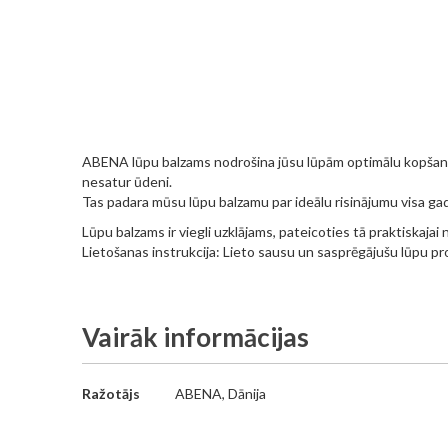
beginning
of
the
images
gallery
ABENA lūpu balzams nodrošina jūsu lūpām optimālu kopšanu un
nesatur ūdeni.
Tas padara mūsu lūpu balzamu par ideālu risinājumu visa gada
Lūpu balzams ir viegli uzklājams, pateicoties tā praktiskajai n
Lietošanas instrukcija: Lieto sausu un sasprēgājušu lūpu profi
Vairāk informācijas
Vairāk
Ražotājs
ABENA, Dānija
informācijas