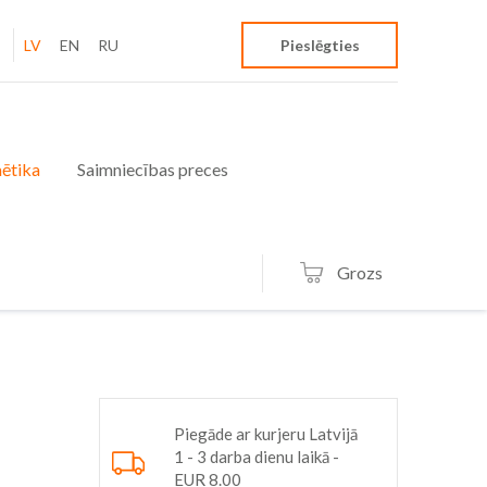
LV
EN
RU
Pieslēgties
ētika
Saimniecības preces
Grozs
Piegāde ar kurjeru Latvijā
1 - 3 darba dienu laikā -
EUR 8.00