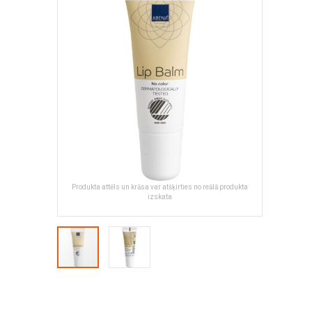
of
the
images
gallery
Produkta attēls un krāsa var atšķirties no reālā produkta
izskata
Skip
to
the