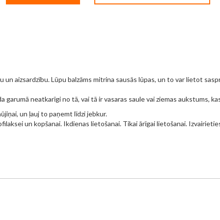
 aizsardzību. Lūpu balzāms mitrina sausās lūpas, un to var lietot sasprē
 garumā neatkarīgi no tā, vai tā ir vasaras saule vai ziemas aukstums, kas
ūjiņai, un ļauj to paņemt līdzi jebkur.
laksei un kopšanai. Ikdienas lietošanai. Tikai ārīgai lietošanai. Izvairieti