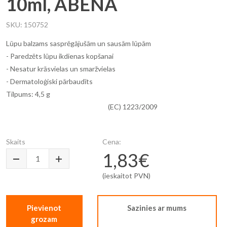
10ml, ABENA
SKU
150752
Lūpu balzams sasprēgājušām un sausām lūpām
- Paredzēts lūpu ikdienas kopšanai
- Nesatur krāsvielas un smaržvielas
- Dermatoloģiski pārbaudīts
Tilpums: 4,5
(EC) 1223/2009
Skaits
Cena:
1,83€
(ieskaitot PVN)
Pievienot
Sazinies ar mums
grozam