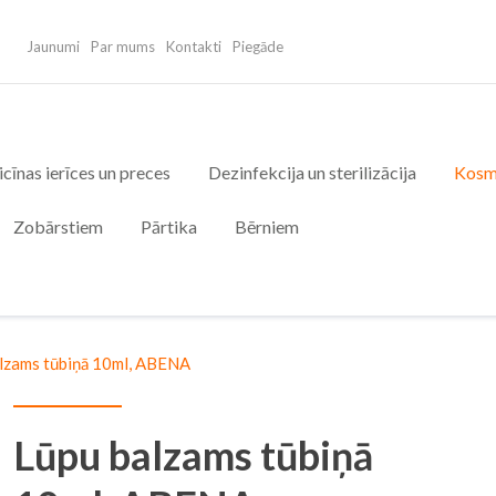
Jaunumi
Par mums
Kontakti
Piegāde
cīnas ierīces un preces
Dezinfekcija un sterilizācija
Kosm
Zobārstiem
Pārtika
Bērniem
lzams tūbiņā 10ml, ABENA
Lūpu balzams tūbiņā