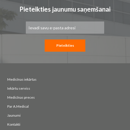
Pieteikties jaunumu saņemšanai
Pieteikties
jaunumu
saņemšanai:
Pieteikties
Medicīnas iekārtas
Iekārtu serviss
Medicīnas preces
Par A.Medical
Jaunumi
Kontakti