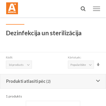
Meklēt
Dezinfekcija un sterilizācija
Rādīt:
Kārtot pēc:
Iest
aug
sec
Produkti atlasīti pēc
1
produkts