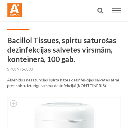
Meklēt
Bacillol Tissues, spirtu saturošas
dezinfekcijas salvetes virsmām,
konteinerā, 100 gab.
SKU
9756803
Aldehīdus nesaturošas spirta bāzes dezinfekcijas salvetes ātrai
pret spirtu izturīgu virsmu dezinfekcijai (KONTEINERIS).
Skip
to
the
end
of