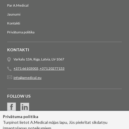
Par A.Medical
Jaunumi
Kontakti
Privātuma politika
KONTAKTI
Varkalu 13A, Riga, Latvia, LV-1067
+371 66103003
,
+371 20277153
info@amedical.eu
FOLLOW US
Privātuma politika
Turpinot lietot A.Medical mājas lapu, Jūs piekrītat sīkdatņu
izmantošanas noteikumiem.