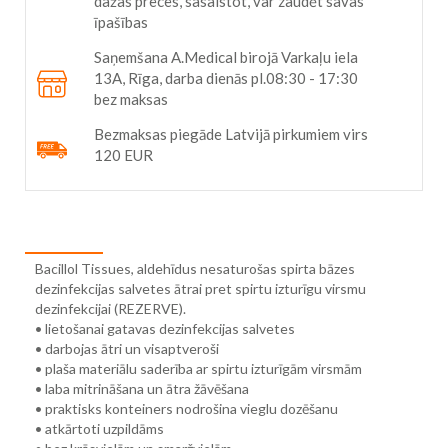
dažas preces, sasalstot, var zaudēt savas
īpašības
Saņemšana A.Medical birojā Varkaļu iela
13A, Rīga, darba dienās pl.08:30 - 17:30
bez maksas
Bezmaksas piegāde Latvijā pirkumiem virs
120 EUR
Bacillol Tissues, aldehīdus nesaturošas spirta bāzes
dezinfekcijas salvetes ātrai pret spirtu izturīgu virsmu
dezinfekcijai (REZERVE).
• lietošanai gatavas dezinfekcijas salvetes
• darbojas ātri un visaptveroši
• plaša materiālu saderība ar spirtu izturīgām virsmām
• laba mitrināšana un ātra žāvēšana
• praktisks konteiners nodrošina vieglu dozēšanu
• atkārtoti uzpildāms