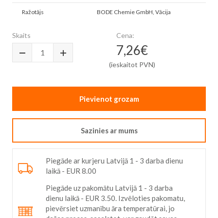
to
Vairāk
the
Ražotājs
BODE Chemie GmbH, Vācija
informācijas
beginning
of
Skaits
Cena:
the
7,26€
images
gallery
(ieskaitot PVN)
Pievienot grozam
Sazinies ar mums
Piegāde ar kurjeru Latvijā 1 - 3 darba dienu
laikā - EUR 8.00
Piegāde uz pakomātu Latvijā 1 - 3 darba
dienu laikā - EUR 3.50. Izvēloties pakomatu,
pievērsiet uzmanību āra temperatūrai, jo