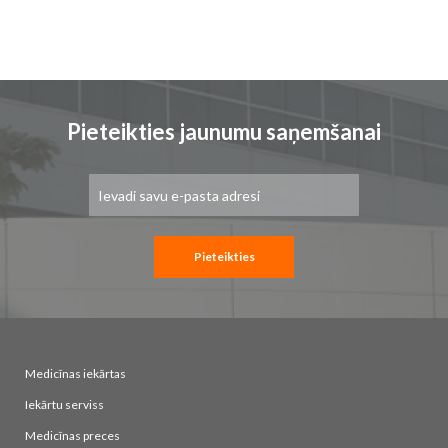
Pieteikties jaunumu saņemšanai
Pieteikties
jaunumu
saņemšanai:
Pieteikties
Medicīnas iekārtas
Iekārtu serviss
Medicīnas preces