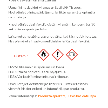
• bez krāsvielām un smaržvielām
Uzmanīgi noslaukiet virsmas ar Bacillol® Tissues.
Nodrošiniet pilnīgu pārklājumu, lai tiktu garantēta optimāla
dezinfekcija.
• nodrošiniet dezinfekciju cietām virsmām: koncentrēts 30
sekunžu ekspozīcijas laiks
Lai salvetes neizžūtu, aizveriet vāku, kad tās netiek lietotas.
Nav piemērots invazīvu medicīnisko ierīču dezinfekcijai.
Bīstami!
H226 Uzliesmojošs šķidrums un tvaiki.
H318 Izraisa nopietnus acu bojājumus.
H336 Var izraisīt miegainību vai reiboņus.
Droši lietojiet dezinfekcijas līdzekļus. Pirms lietošanas
vienmēr izlasiet etiķeti un informāciju par produktu.
Vairāk informācijas:
Produkta apraksts
,
Drošības datu lapa
.