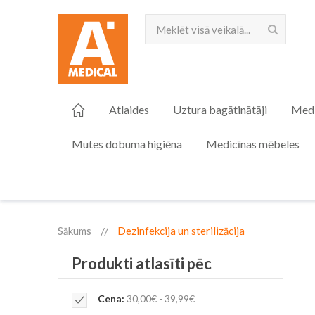
Meklēt
Atlaides
Uztura bagātinātāji
Medi
Mutes dobuma higiēna
Medicīnas mēbeles
Sākums
Dezinfekcija un sterilizācija
Produkti atlasīti pēc
Remove
Cena
30,00€ - 39,99€
This