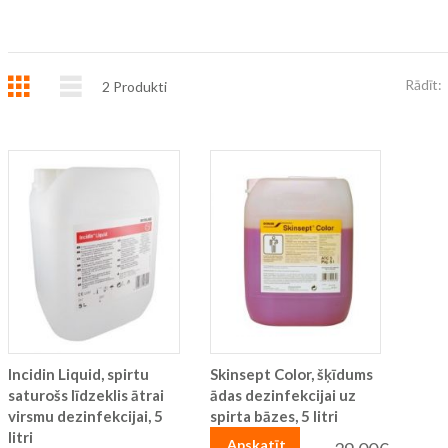
Režģis
Saraksts
Rādīt:
2
Produkti
Incidin Liquid, spirtu
Skinsept Color, šķīdums
saturošs līdzeklis ātrai
ādas dezinfekcijai uz
virsmu dezinfekcijai, 5
spirta bāzes, 5 litri
litri
Apskatīt