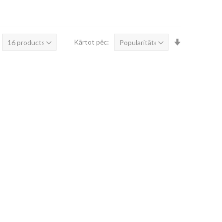
Iestatīt
Kārtot pēc:
augošā
secībā