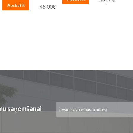
39,00€
Apskatīt
45,00€
Pieteikties
umu saņemšanai
jaunumu
saņemšanai: