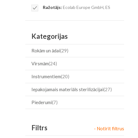
Item
Remove
Ražotājs
Ecolab Europe GmbH, ES
This
Item
Kategorijas
Rokām un ādai
29
Virsmām
24
Instrumentiem
20
Iepakojamais materiāls sterilizācijai
27
Piederumi
7
Filtrs
- Notīrīt filtrus