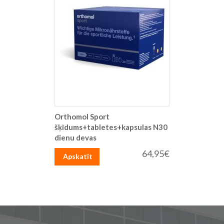
Orthomol Sport
šķīdums+tabletes+kapsulas N30
dienu devas
64,95€
Apskatīt