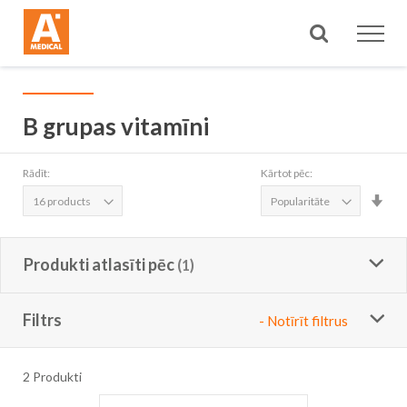
Meklēt
B grupas vitamīni
Rādīt:
Kārtot pēc:
Iest
aug
sec
Produkti atlasīti pēc
Filtrs
- Notīrīt filtrus
2
Produkti