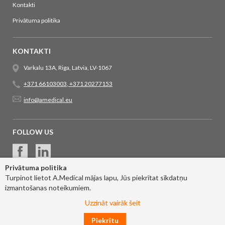
Kontakti
Privātuma politika
KONTAKTI
Varkalu 13A, Riga, Latvia, LV-1067
+371 66103003
,
+371 20277153
info@amedical.eu
FOLLOW US
Privātuma politika
Turpinot lietot A.Medical mājas lapu, Jūs piekrītat sīkdatņu
izmantošanas noteikumiem.
Uzzināt vairāk šeit
Piekrītu
© 2017