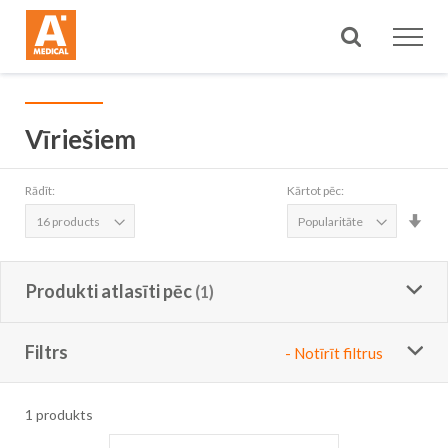
Meklēt
Vīriešiem
Rādīt:
Kārtot pēc:
Iest
aug
sec
Produkti atlasīti pēc
Filtrs
- Notīrīt filtrus
1
produkts