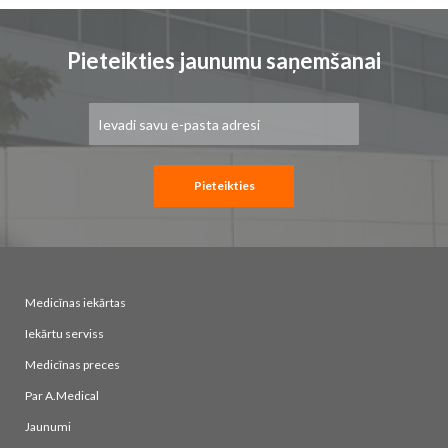
Pieteikties jaunumu saņemšanai
Pieteikties
jaunumu
saņemšanai:
Pieteikties
Medicīnas iekārtas
Iekārtu serviss
Medicīnas preces
Par A.Medical
Jaunumi