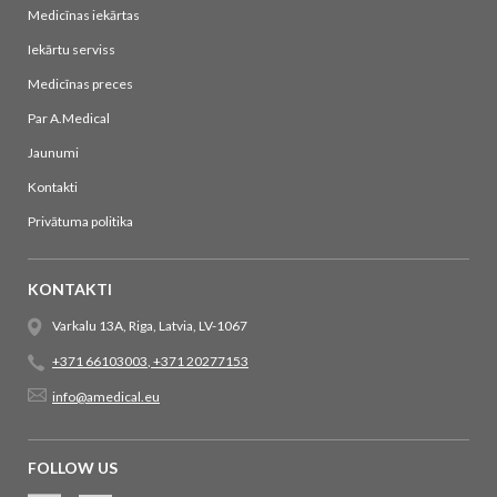
Medicīnas iekārtas
Iekārtu serviss
Medicīnas preces
Par A.Medical
Jaunumi
Kontakti
Privātuma politika
KONTAKTI
Varkalu 13A, Riga, Latvia, LV-1067
+371 66103003
,
+371 20277153
info@amedical.eu
FOLLOW US