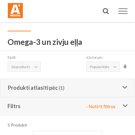
Meklēt
Omega-3 un zivju eļļa
Rādīt:
Kārtot pēc:
Iest
aug
sec
Produkti atlasīti pēc
Filtrs
- Notīrīt filtrus
5
Produkti