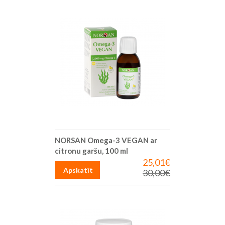
NORSAN Omega-3 VEGAN ar
citronu garšu, 100 ml
25,01€
Īpaša
cena
Apskatīt
30,00€
Parastā
cena