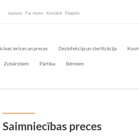
Jaunumi
Par mums
Kontakti
Piegāde
cīnas ierīces un preces
Dezinfekcija un sterilizācija
Kosm
Zobārstiem
Pārtika
Bērniem
Saimniecības preces