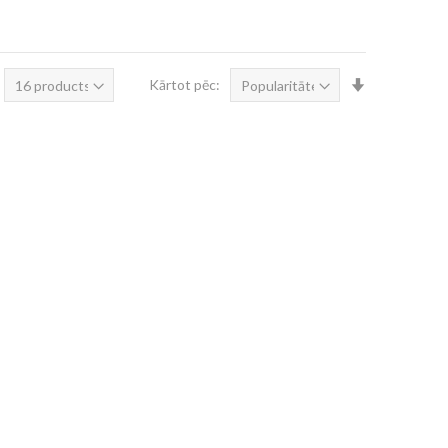
Iestatīt
Kārtot pēc:
augošā
secībā