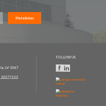
Pieteikties
FOLLOW US
via, LV-1067
 20277153