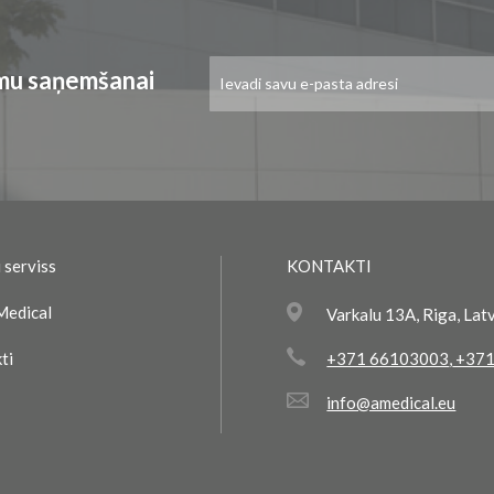
Pieteikties
umu saņemšanai
jaunumu
saņemšanai:
 serviss
KONTAKTI
Medical
Varkalu 13A, Riga, Lat
ti
+371 66103003
,
+371
info@amedical.eu