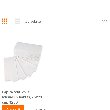
Režģis
Saraksts
Rādīt:
1
produkts
Papīra roku dvieļi
loksnēs, 2 kārtas, 25x23
cm, N200
Apskatīt