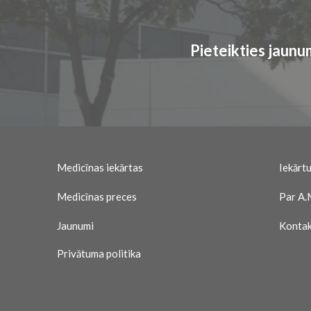
Pieteikties jaun
Medicīnas iekārtas
Iekārtu
Medicīnas preces
Par A.
Jaunumi
Kontak
Privātuma politika