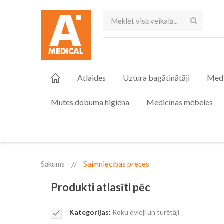
Meklēt
Atlaides
Uztura bagātinātāji
Medi
Mutes dobuma higiēna
Medicīnas mēbeles
Sākums
Saimniecības preces
Produkti atlasīti pēc
Remove
Kategorijas
Roku dvieļi un turētāji
This