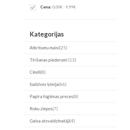
Item
Remove
Cena
0,00€ - 9,99€
This
Item
Kategorijas
Atkritumu maisi
25
Tīrīšanas piederumi
13
Cimdi
8
Sadzīves ķīmija
66
Papīra higiēnas preces
8
Roku ziepes
7
Gaisa atsvaidzinatāji
4