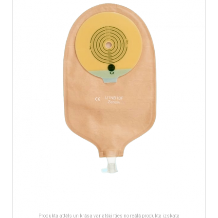
end
of
the
images
gallery
Produkta attēls un krāsa var atšķirties no reālā produkta izskata