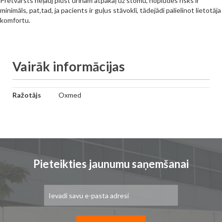
Pretvārsts neļauj plūst urīnam atpakaļ uz stomu, noplūdes risks ir
minimāls, pat,tad, ja pacients ir guļus stāvoklī, tādejādi palielinot lietotāja
komfortu.
Vairāk informācijas
Vairāk
Ražotājs
Oxmed
informācijas
Pieteikties jaunumu saņemšanai
Pieteikties
jaunumu
saņemšanai: