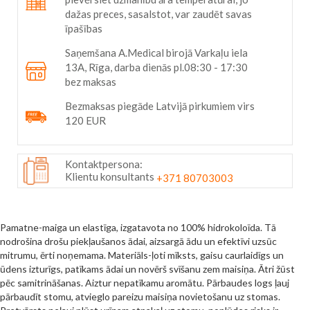
dažas preces, sasalstot, var zaudēt savas
īpašības
Saņemšana A.Medical birojā Varkaļu iela
13A, Rīga, darba dienās pl.08:30 - 17:30
bez maksas
Bezmaksas piegāde Latvijā pirkumiem virs
120 EUR
Kontaktpersona:
Klientu konsultants
+371 80703003
Pamatne-maiga un elastīga, izgatavota no 100% hidrokoloīda. Tā
nodrošina drošu piekļaušanos ādai, aizsargā ādu un efektīvi uzsūc
mitrumu, ērti noņemama. Materiāls-ļoti mīksts, gaisu caurlaidīgs un
ūdens izturīgs, patīkams ādai un novērš svīšanu zem maisiņa. Ātri žūst
pēc samitrināšanas. Aiztur nepatīkamu aromātu. Pārbaudes logs ļauj
pārbaudīt stomu, atvieglo pareizu maisiņa novietošanu uz stomas.