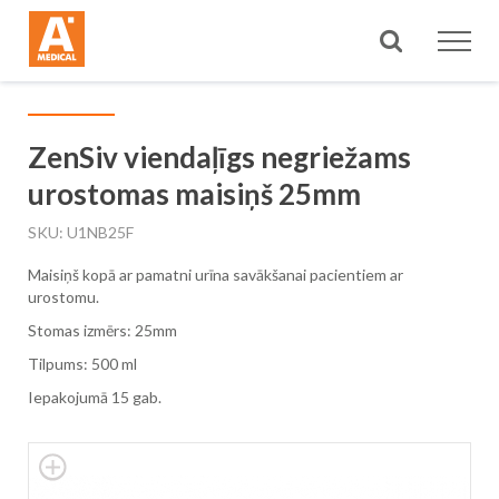
Meklēt
ZenSiv viendaļīgs negriežams
urostomas maisiņš 25mm
SKU
U1NB25F
Maisiņš kopā ar pamatni urīna savākšanai pacientiem ar
urostomu.
Stomas izmērs: 25mm
Tilpums: 500 ml
Iepakojumā 15 gab.
Skip
to
the