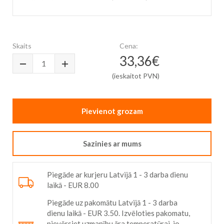
Skip
to
the
Skaits
Cena:
beginning
33,36€
of
the
(ieskaitot PVN)
images
gallery
Pievienot grozam
Sazinies ar mums
Piegāde ar kurjeru Latvijā 1 - 3 darba dienu
laikā - EUR 8.00
Piegāde uz pakomātu Latvijā 1 - 3 darba
dienu laikā - EUR 3.50. Izvēloties pakomatu,
pievērsiet uzmanību āra temperatūrai, jo