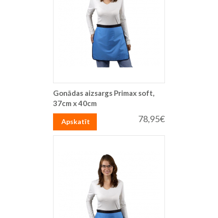
Gonādas aizsargs Primax soft,
37cm x 40cm
78,95€
Apskatīt