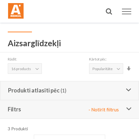
Meklēt
Aizsarglīdzekļi
Rādīt:
Kārtot pēc:
Iest
aug
sec
Produkti atlasīti pēc
Filtrs
- Notīrīt filtrus
3
Produkti