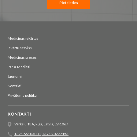
Pieteikties
Medicīnas iekārtas
Iekārtu serviss
Medicīnas preces
Par A.Medical
Jaunumi
Kontakti
Privātuma politika
KONTAKTI
Varkalu 13A, Riga, Latvia, LV-1067
+371 66103003
,
+371 20277153