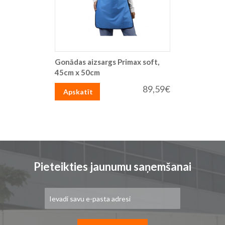
Gonādas aizsargs Primax soft,
45cm x 50cm
89,59€
Apskatīt
Pieteikties jaunumu saņemšanai
Pieteikties
jaunumu
saņemšanai: