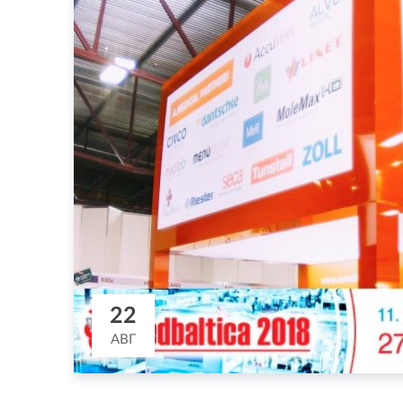
22
АВГ