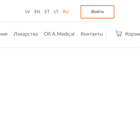
LV
EN
ET
LT
RU
Войти
ния
Лекарства
Об A.Medical
Контакты
Корзи