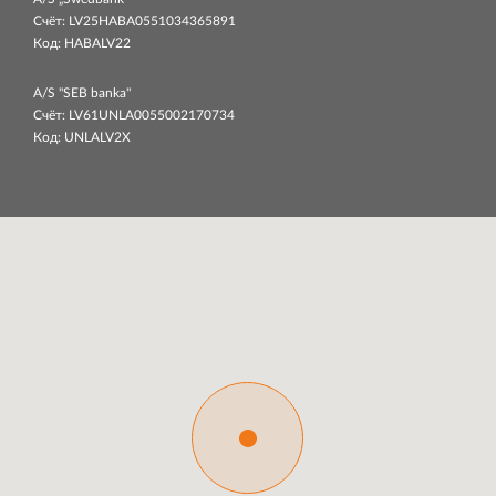
Счёт: LV25HABA0551034365891
Код: HABALV22
A/S "SEB banka"
Счёт: LV61UNLA0055002170734
Код: UNLALV2X