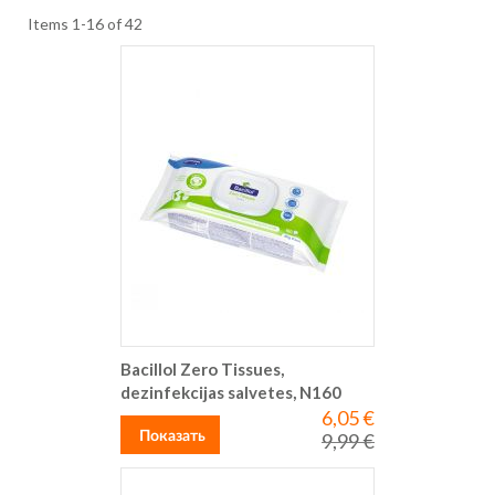
Items
1
-
16
of
42
Bacillol Zero Tissues,
dezinfekcijas salvetes, N160
6,05 €
Special
Price
Показать
9,99 €
Regular
Price