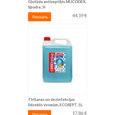
Gļotādu antiseptiķis MUCODEX,
Spodra, 5l
44,19 €
Показать
Tīrīšanas un dezinfekcijas
līdzeklis virsmām, ECOSEPT, 5L
17,86 €
Показать