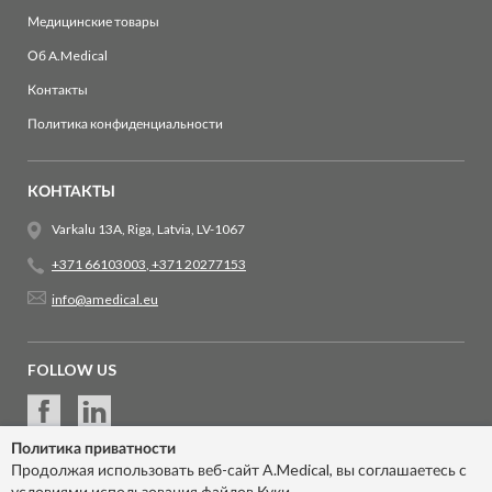
Медицинские товары
Об A.Medical
Контакты
Политика конфиденциальности
КОНТАКТЫ
Varkalu 13A, Riga, Latvia, LV-1067
+371 66103003
,
+371 20277153
info@amedical.eu
FOLLOW US
Политика приватности
Продолжая использовать веб-сайт A.Medical, вы соглашаетесь с
условиями использования файлов Куки.