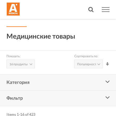
Поиск
Медицинские товары
Показать:
Сортировать по:
Зад
нап
по
воз
Категория
Фильтр
Items
1
-
16
of
423