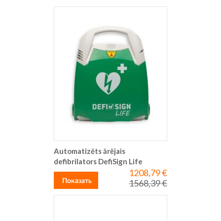
Automatizēts ārējais
defibrilators DefiSign Life
1208,79 €
Special
Price
Показать
1568,39 €
Regular
Price