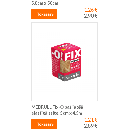
5,8cm x 50cm
1,26 €
Special
Price
Показать
2,90 €
Regular
Price
MEDRULL Fix-O pašlīpošā
elastīgā saite, 5cm x 4,5m
1,21 €
Special
Price
Показать
2,89 €
Regular