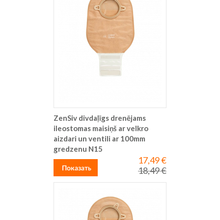
ZenSiv divdaļīgs drenējams
ileostomas maisiņš ar velkro
aizdari un ventili ar 100mm
gredzenu N15
17,49 €
Special
Price
Показать
18,49 €
Regular
Price