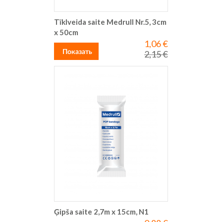
Tīklveida saite Medrull Nr.5, 3cm
x 50cm
1,06 €
Special
Price
Показать
2,15 €
Regular
Price
Ģipša saite 2,7m x 15cm, N1