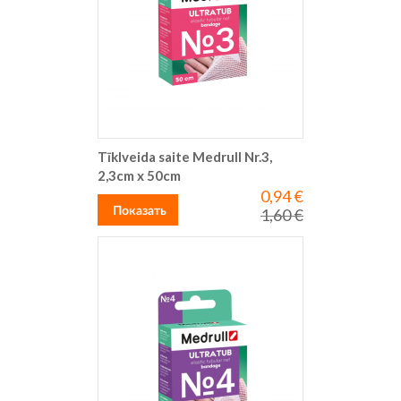
Tīklveida saite Medrull Nr.3,
2,3cm x 50cm
0,94 €
Special
Price
Показать
1,60 €
Regular
Price