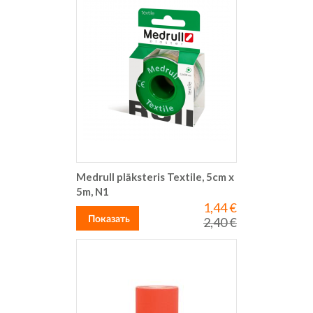
Medrull plāksteris Textile, 5cm x
5m, N1
1,44 €
Special
Price
Показать
2,40 €
Regular
Price