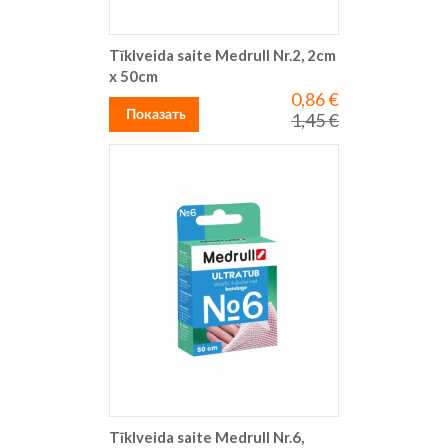
Tīklveida saite Medrull Nr.2, 2cm
x 50cm
0,86 €
Special
Price
Показать
1,45 €
Regular
Price
Tīklveida saite Medrull Nr.6,