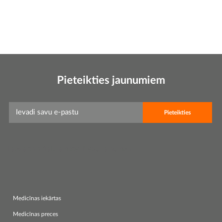
Pieteikties jaunumiem
Leave this field empty if you're human:
Medicīnas iekārtas
Medicīnas preces