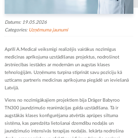
Datums: 19.05.2026
Categories:
Uzņēmuma jaunumi
Aprīlī A.Medical veiksmīgi realizējis vairākus nozīmīgus
medicīnas aprīkojuma uzstādīšanas projektus, nodrošinot
ārstniecības iestādes ar modernām un augstas klases
tehnoloģijām. Uzņēmums turpina stiprināt savu pozīciju kā
uzticams partneris medicīnas aprīkojuma piegādē un ieviešanā
Latvijā.
Viens no nozīmīgākajiem projektiem bija Dräger Babyroo
TN300 jaundzimušo reanimācijas galda uzstādīšana. Tā ir
augstākās klases konfigurējama atvērtās aprūpes siltuma
sistēma, kas paredzēta lietošanai dzemdību nodaļās un
jaundzimušo intensīvās terapijas nodaļās. Iekārta nodrošina