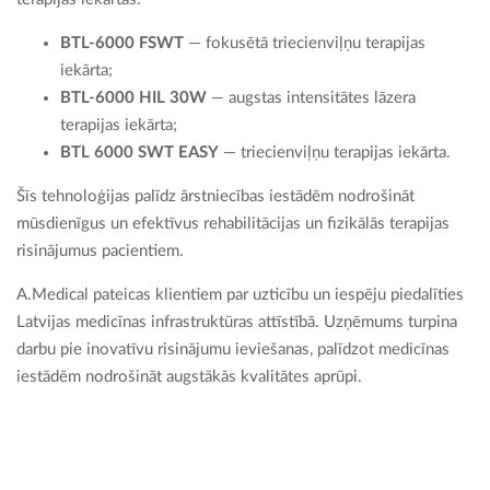
BTL-6000 FSWT
— fokusētā triecienviļņu terapijas
iekārta;
BTL-6000 HIL 30W
— augstas intensitātes lāzera
terapijas iekārta;
BTL 6000 SWT EASY
— triecienviļņu terapijas iekārta.
Šīs tehnoloģijas palīdz ārstniecības iestādēm nodrošināt
mūsdienīgus un efektīvus rehabilitācijas un fizikālās terapijas
risinājumus pacientiem.
A.Medical pateicas klientiem par uzticību un iespēju piedalīties
Latvijas medicīnas infrastruktūras attīstībā. Uzņēmums turpina
darbu pie inovatīvu risinājumu ieviešanas, palīdzot medicīnas
iestādēm nodrošināt augstākās kvalitātes aprūpi.