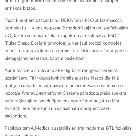
drošu, ergonomisku un efektīvu vidi jaundzimušo aprūpei
kritiskos brīžos.
Tāpat klientiem uzstādīta arī DEKA Tetra PRO ar Dermascan
komplektu — viena no pasaulē modernākajām un jaudīgākajām
CO₂ lāzeru sistēmām. Iekārta aprīkota ar ekskluzīvo PSD™
(Pulse Shape Design) tehnoloģiju, kas ļauj precīzi kontrolēt
impulsu formu, dziļumu un termisko efektu, nodrošinot precīzi
pielāgojamu ārstēšanu katram pacientam.
Aprīlī realizēta arī Riviera SPV digitālās rentgena sistēmas
uzstādīšana. Tā ir daudzfunkcionāla augstas klases digitālā
rentgena iekārta ar automatizētu pozicionēšanas sistēmu no
ražotāja
Primax International
. Sistēma paredzēta plaša spektra
radioloģiskajiem izmeklējumiem, nodrošinot augstu attēla
kvalitāti, ērtu lietošanu un samazinātu starojuma devu
pacientiem.
Papildus tam A.Medical uzstādījis arī trīs modernas BTL fizikālās
terapijas iekārtas: